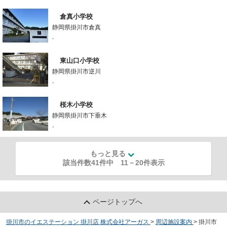
倉真小学校
静岡県掛川市倉真
-
東山口小学校
静岡県掛川市逆川
-
桜木小学校
静岡県掛川市下垂木
-
もっと見る
該当件数41件中
11
－
20
件表示
ページトップへ
掛川市のイエステーション 掛川店 株式会社アーガス
>
周辺施設案内
>
掛川市