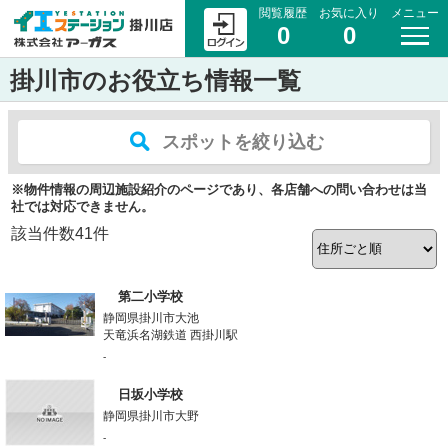
閲覧履歴
お気に入り
メニュー
0
0
掛川市のお役立ち情報一覧
スポットを絞り込む
※物件情報の周辺施設紹介のページであり、各店舗への問い合わせは当
社では対応できません。
該当件数
41
件
第二小学校
静岡県掛川市大池
天竜浜名湖鉄道 西掛川駅
-
日坂小学校
静岡県掛川市大野
-