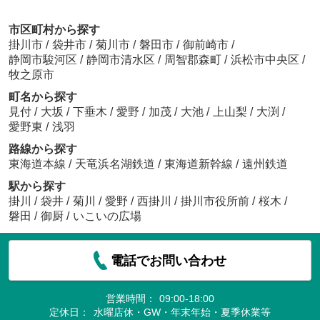
市区町村から探す
掛川市
/
袋井市
/
菊川市
/
磐田市
/
御前崎市
/
静岡市駿河区
/
静岡市清水区
/
周智郡森町
/
浜松市中央区
/
牧之原市
町名から探す
見付
/
大坂
/
下垂木
/
愛野
/
加茂
/
大池
/
上山梨
/
大渕
/
愛野東
/
浅羽
路線から探す
東海道本線
/
天竜浜名湖鉄道
/
東海道新幹線
/
遠州鉄道
駅から探す
掛川
/
袋井
/
菊川
/
愛野
/
西掛川
/
掛川市役所前
/
桜木
/
磐田
/
御厨
/
いこいの広場
電話でお問い合わせ
営業時間：
09:00-18:00
定休日：
水曜店休・GW・年末年始・夏季休業等