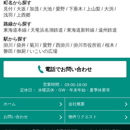
町名から探す
見付
/
大坂
/
加茂
/
大池
/
愛野
/
下垂木
/
上山梨
/
大渕
/
浅羽
/
上西郷
路線から探す
東海道本線
/
天竜浜名湖鉄道
/
東海道新幹線
/
遠州鉄道
駅から探す
掛川
/
袋井
/
菊川
/
愛野
/
西掛川
/
掛川市役所前
/
桜木
/
磐田
/
御厨
/
いこいの広場
電話でお問い合わせ
営業時間：
09:00-18:00
定休日：
水曜店休・GW・年末年始・夏季休業等
ホーム
会社概要
お問い合わせ
物件リクエスト