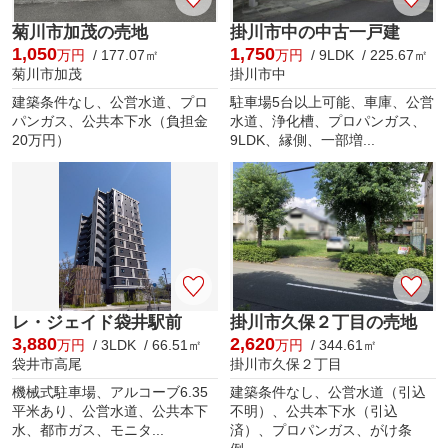
菊川市加茂の売地
掛川市中の中古一戸建
1,050
1,750
万円
/ 177.07㎡
万円
/ 9LDK / 225.67㎡
菊川市加茂
掛川市中
建築条件なし、公営水道、プロ
駐車場5台以上可能、車庫、公営
パンガス、公共本下水（負担金
水道、浄化槽、プロパンガス、
20万円）
9LDK、縁側、一部増...
レ・ジェイド袋井駅前
掛川市久保２丁目の売地
3,880
2,620
万円
/ 3LDK / 66.51㎡
万円
/ 344.61㎡
袋井市高尾
掛川市久保２丁目
機械式駐車場、アルコーブ6.35
建築条件なし、公営水道（引込
平米あり、公営水道、公共本下
不明）、公共本下水（引込
水、都市ガス、モニタ...
済）、プロパンガス、がけ条