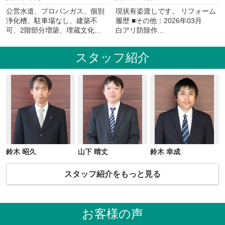
公営水道、プロパンガス、個別
現状有姿渡しです。 リフォーム
浄化槽、駐車場なし、建築不
履歴 ■その他：2026年03月
可、2階部分増築、埋蔵文化...
白アリ防除作...
スタッフ紹介
鈴木 昭久
山下 晴丈
鈴木 幸成
スタッフ紹介をもっと見る
お客様の声