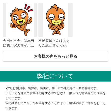
今回の出会いは本当
不動産屋さんはあま
に我が家のマイホー
りご縁が無かったの
ム計画ではよりご縁
ですが、相続に直面
をいただいたと思い
して必要になりまし
お客様の声をもっと見る
ます。大変お世話に
た。親からの相続で
なり、ありがとうご
したが、いずれ自分
ざいました。
から子供への参考に
なり良かったです。
弊社について
●弊社は掛川市、袋井市、菊川市、磐田市の地域専門不動産会社です。
いろいろな地域で営業活動をするのではなく、限られた地域専門で仕事を
しています。
常時継続してエリアの担当をすることにより、地域の細かい情報をお伝え
できます。