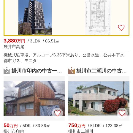
3,880
万円
/ 3LDK / 66.51㎡
袋井市高尾
機械式駐車場、アルコーブ6.35平米あり、公営水道、公共本下水、
都市ガス、モニタ...
掛川市印内の中古一戸建
掛川市二瀬川の中古一戸建
50
750
万円
/ 5DK / 83.86㎡
万円
/ 5LDK / 123.38㎡
掛川市印内
掛川市二瀬川