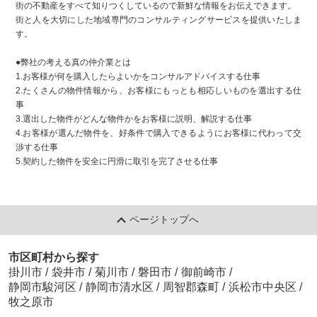
街の不動産をすべて知りつくしているので新鮮な情報をお伝えできます。
街と人を大切にした地域専門のコンサルティングサービスを提供いたしま
す。
●弊社の考える真の仲介業とは
1.お客様が何を購入したらよいかをコンサルアドバイスする仕事
2.たくさんの物件情報から、お客様にもっとも相応しいものを選出する仕
事
3.選出した物件がどんな物件かをお客様に説明、解説する仕事
4.お客様が選んだ物件を、好条件で購入できるようにお客様に代わって交
渉する仕事
5.契約した物件を安全に円滑に取引を完了させる仕事
ページトップへ
市区町村から探す
掛川市
/
袋井市
/
菊川市
/
磐田市
/
御前崎市
/
静岡市駿河区
/
静岡市清水区
/
周智郡森町
/
浜松市中央区
/
牧之原市