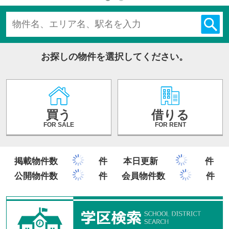
お探しの物件を選択してください。
買う
借りる
FOR SALE
FOR RENT
掲載物件数
件
本日更新
件
公開物件数
件
会員物件数
件