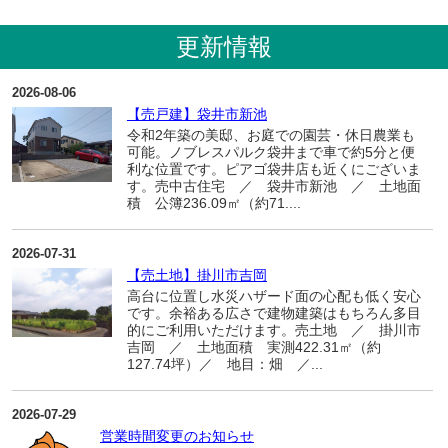
更新情報
2026-08-06
【売戸建】袋井市新池
令和2年築の美邸、お庭での園芸・休日農業も
可能。ノブレスパルク袋井まで車で約5分と便
利な位置です。ピアゴ袋井店も近くにございま
す。売中古住宅 ／ 袋井市新池 ／ 土地面
積 公簿236.09㎡（約71....
2026-07-31
【売土地】掛川市吉岡
高台に位置し水災ハザード面の心配も低く安心
です。余裕ある広さで建物建築はもちろん多目
的にご利用いただけます。売土地 ／ 掛川市
吉岡 ／ 土地面積 実測422.31㎡（約
127.74坪）／ 地目：畑 ／...
2026-07-29
営業時間変更のお知らせ