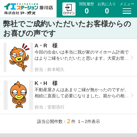
閲覧履歴
お気に入り
メニュー
0
0
弊社でご成約いただいたお客様からの
お喜びの声です
A・R 様
今回の出会いは本当に我が家のマイホーム計画で
はよりご縁をいただいたと思います。大変お世話
になり、ありがとうございました。
担当：鈴木昭久
K・H 様
不動産屋さんはあまりご縁が無かったのですが、
相続に直面して必要になりました。親からの相続
でしたが、いずれ自分から子供への参考になり良
担当：安部浩行
かったです。
2
該当公開件数：
件 1～2件表示