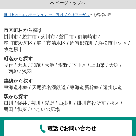
ページトップへ
掛川市のイエステーション 掛川店 株式会社アーガス
>
お客様の声
市区町村から探す
掛川市
/
袋井市
/
菊川市
/
磐田市
/
御前崎市
/
静岡市駿河区
/
静岡市清水区
/
周智郡森町
/
浜松市中央区
/
牧之原市
町名から探す
見付
/
大坂
/
加茂
/
大池
/
愛野
/
下垂木
/
上山梨
/
大渕
/
上西郷
/
浅羽
路線から探す
東海道本線
/
天竜浜名湖鉄道
/
東海道新幹線
/
遠州鉄道
駅から探す
掛川
/
袋井
/
菊川
/
愛野
/
西掛川
/
掛川市役所前
/
桜木
/
磐田
/
御厨
/
いこいの広場
電話でお問い合わせ