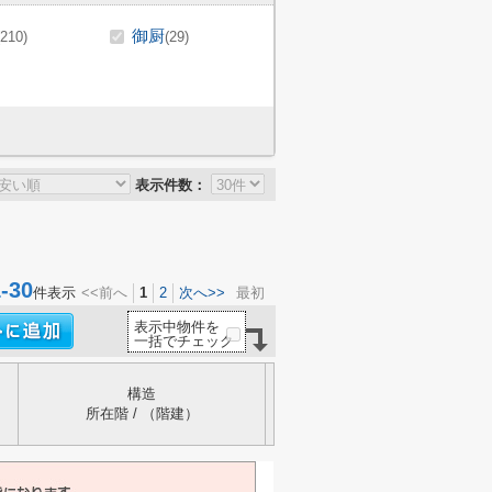
御厨
(210)
(29)
表示件数：
30
件表示
<<前へ
1
2
次へ>>
最初
表示中物件を
一括でチェック
構造
所在階 / （階建）