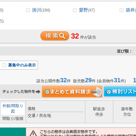
掛川
愛野
袋井
0)
(184)
(47)
(5)
32
件が該当
並び順：
募集中のみ表示
32
29
31
1-
該当公開件数
件 販売数
件 (会員物件
件)
外観
/
間取り
価格
駅徒歩
築年数
図
停歩
方位
交通 / 所在地
間取り/面積