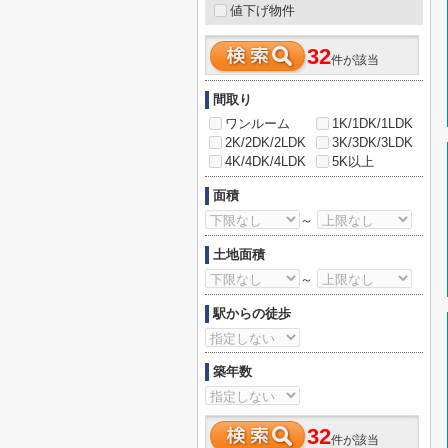
値下げ物件
32
件が該当
間取り
ワンルーム
1K/1DK/1LDK
2K/2DK/2LDK
3K/3DK/3LDK
4K/4DK/4LDK
5K以上
面積
～
土地面積
～
駅からの徒歩
築年数
32
件が該当