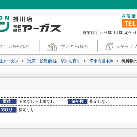
営業時間：09:00-18:00
定休日
社アーガス
>
(売買・投資)路線・駅から探す
>
JR東海道本線
>
御厨駅
面積
下限なし～上限なし
築年数
指定しない
間取り
指定なし