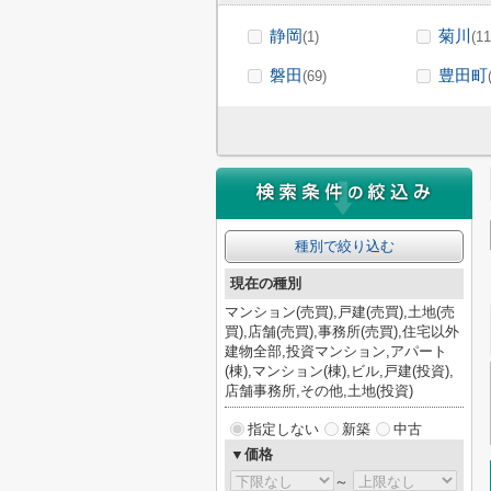
静岡
菊川
(1)
(11
磐田
豊田町
(69)
種別で絞り込む
現在の種別
マンション(売買),戸建(売買),土地(売
買),店舗(売買),事務所(売買),住宅以外
建物全部,投資マンション,アパート
(棟),マンション(棟),ビル,戸建(投資),
店舗事務所,その他,土地(投資)
指定しない
新築
中古
▼価格
～