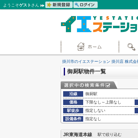
ようこそ
ゲスト
さん
掛川市のイエステーション 掛川店 株式会
御厨駅物件一覧
沿線
御厨駅
価格
下限なし～上限なし
駅徒歩
指定しない
設備条件
指定なし
JR東海道本線
駅で絞り込む