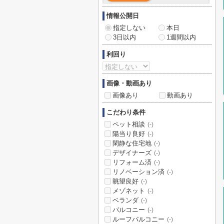
情報公開日
指定しない
本日
3日以内
1週間以内
利回り
画像・動画あり
画像あり
動画あり
こだわり条件
ペット相談
(-)
陽当り良好
(-)
閑静な住宅地
(-)
デザイナーズ
(-)
リフォーム済
(-)
リノベーション済
(-)
眺望良好
(-)
メゾネット
(-)
ベランダ
(-)
バルコニー
(-)
ルーフバルコニー
(-)