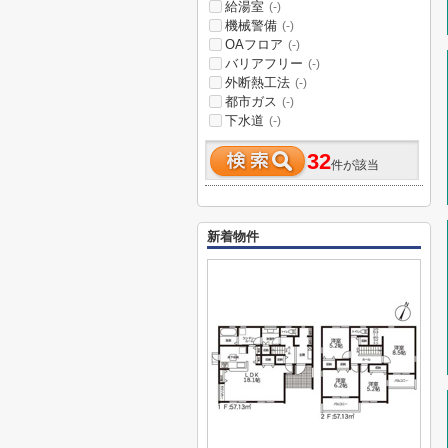
給湯室
(-)
機械警備
(-)
OAフロア
(-)
バリアフリー
(-)
外断熱工法
(-)
都市ガス
(-)
下水道
(-)
32
件が該当
新着物件