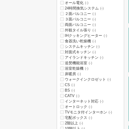
オール電化
(-)
24時間換気システム
(-)
２面バルコニー
(-)
３面バルコニー
(-)
両面バルコニー
(-)
外観タイル張り
(-)
IHクッキングヒーター
(-)
食器洗い乾燥機
(-)
システムキッチン
(-)
対面式キッチン
(-)
アイランドキッチン
(-)
追焚機能浴室
(-)
浴室乾燥機
(-)
床暖房
(-)
ウォークインクロゼット
(-)
CS
(-)
BS
(-)
CATV
(-)
インターネット対応
(-)
オートロック
(-)
TVモニタ付インターホン
(-)
宅配ボックス
(-)
2階以上
(-)
10階以上
(-)