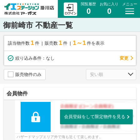
閲覧履歴
お気に入り
メニュー
0
0
御前崎市 不動産一覧
1
1
1～1
該当物件数
件
販売数
件
件を表示
変更
絞り込み条件：
なし
販売物件のみ
会員物件
会員登録をして限定物件を見る
ハザードマップエリア外で海も近くて楽しめます。