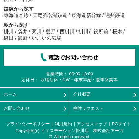
路線から探す
東海道本線
/
天竜浜名湖鉄道
/
東海道新幹線
/
遠州鉄道
駅から探す
掛川
/
袋井
/
菊川
/
愛野
/
西掛川
/
掛川市役所前
/
桜木
/
磐田
/
御厨
/
いこいの広場
電話でお問い合わせ
営業時間：
09:00-18:00
定休日：
水曜店休・GW・年末年始・夏季休業等
ホーム
会社概要
お問い合わせ
物件リクエスト
プライバシーポリシー
利用規約
アクセスマップ
PCサイト
Copyright(c) イエステーション掛川店 株式会社アーガ
ス All rights reserved.