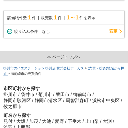
1
1
1～1
該当物件数
件
販売数
件
件を表示
変更
絞り込み条件：
なし
ページトップへ
掛川市のイエステーション 掛川店 株式会社アーガス
>
(売買・投資)地域から探
す
>
御前崎市の売買物件
市区町村から探す
掛川市
/
袋井市
/
菊川市
/
磐田市
/
御前崎市
/
静岡市駿河区
/
静岡市清水区
/
周智郡森町
/
浜松市中央区
/
牧之原市
町名から探す
見付
/
大坂
/
加茂
/
大池
/
愛野
/
下垂木
/
上山梨
/
大渕
/
浅羽
/
上西郷