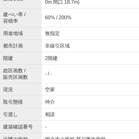
0m 間口 18.7m)
建ぺい率 /
60% / 200%
容積率
用途地域
無指定
都市計画
非線引区域
階建
2階建
総区画数 /
- / -
販売区画数
現況
空家
取引態様
仲介
引渡し
相談
建築確認番号
-