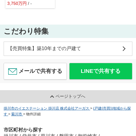
3,750
万
円
/ -
こだわり特集
【売買特集】築10年までの戸建て
メールで共有する
LINEで共有する
ページトップへ
掛川市のイエステーション 掛川店 株式会社アーガス
>
(戸建(売買))地域から探
す
>
菊川市
>
物件詳細
市区町村から探す