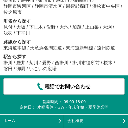
掛川市
/
袋井市
/
菊川市
/
磐田市
/
御前崎市
/
静岡市駿河区
/
静岡市清水区
/
周智郡森町
/
浜松市中央区
/
牧之原市
町名から探す
見付
/
大坂
/
下垂木
/
愛野
/
大池
/
加茂
/
上山梨
/
大渕
/
浅羽
/
下平川
路線から探す
東海道本線
/
天竜浜名湖鉄道
/
東海道新幹線
/
遠州鉄道
駅から探す
掛川
/
袋井
/
菊川
/
愛野
/
西掛川
/
掛川市役所前
/
桜木
/
磐田
/
御厨
/
いこいの広場
電話でお問い合わせ
営業時間：
09:00-18:00
定休日：
水曜店休・GW・年末年始・夏季休業等
ホーム
会社概要