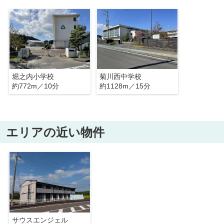
堀之内小学校
菊川西中学校
約772m／10分
約1128m／15分
エリアの近い物件
サウスエンジェル