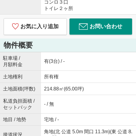
コンロ３口
トイレ２ヶ所
お気に入り追加
お問い合わせ
物件概要
駐車場 /
有(3台) / -
月額料金
土地権利
所有権
土地面積(坪数)
214.88㎡(65.00坪)
私道負担面積 /
- / 無
セットバック
地目 / 地勢
宅地 / -
角地(北 公道 5.0m 間口 11.3m)(東 公道 8.
接道状況