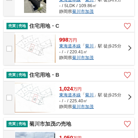
- / 5LDK / 109.86㎡
静岡県
菊川市
加茂
住宅用地・C
売買 | 売地
998
万
円
東海道本線
「
菊川
」駅 徒歩25分
- / - / 220.41㎡
静岡県
菊川市
加茂
住宅用地・B
売買 | 売地
1,024
万
円
東海道本線
「
菊川
」駅 徒歩25分
- / - / 225.40㎡
静岡県
菊川市
加茂
菊川市加茂の売地
売買 | 売地
1,050