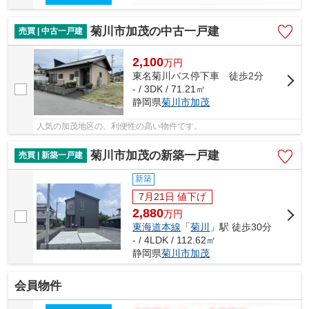
菊川市加茂の中古一戸建
売買 | 中古一戸建
2,100
万
円
東名菊川バス停下車 徒歩2分
- / 3DK / 71.21㎡
静岡県
菊川市
加茂
人気の加茂地区の、利便性の高い物件です。
菊川市加茂の新築一戸建
売買 | 新築一戸建
新築
7月21日 値下げ
2,880
万
円
東海道本線
「
菊川
」駅 徒歩30分
- / 4LDK / 112.62㎡
静岡県
菊川市
加茂
会員物件