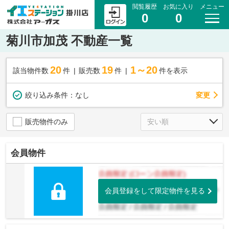
閲覧履歴
お気に入り
メニュー
0
0
菊川市加茂 不動産一覧
20
19
1～20
該当物件数
件
販売数
件
件を表示
変更
絞り込み条件：
なし
販売物件のみ
会員物件
会員登録をして限定物件を見る