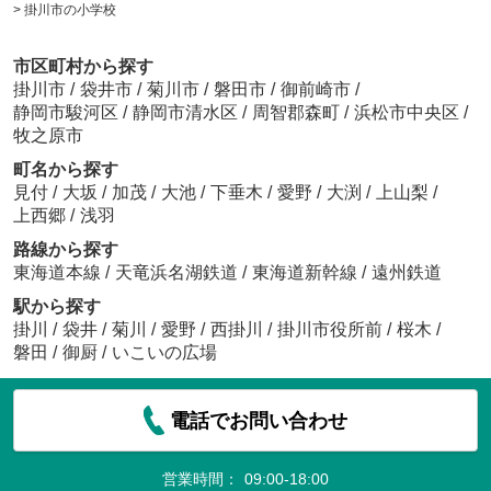
>
掛川市の小学校
市区町村から探す
掛川市
/
袋井市
/
菊川市
/
磐田市
/
御前崎市
/
静岡市駿河区
/
静岡市清水区
/
周智郡森町
/
浜松市中央区
/
牧之原市
町名から探す
見付
/
大坂
/
加茂
/
大池
/
下垂木
/
愛野
/
大渕
/
上山梨
/
上西郷
/
浅羽
路線から探す
東海道本線
/
天竜浜名湖鉄道
/
東海道新幹線
/
遠州鉄道
駅から探す
掛川
/
袋井
/
菊川
/
愛野
/
西掛川
/
掛川市役所前
/
桜木
/
磐田
/
御厨
/
いこいの広場
電話でお問い合わせ
営業時間：
09:00-18:00