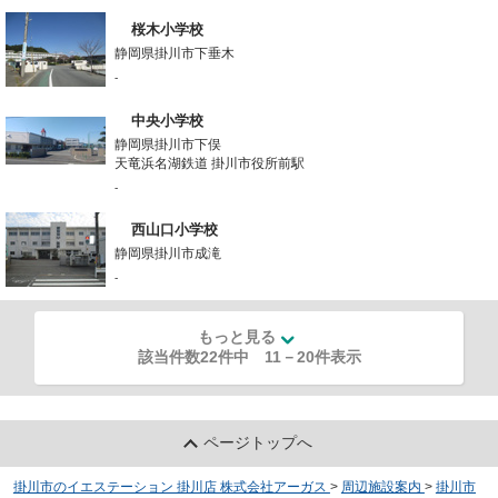
桜木小学校
静岡県掛川市下垂木
-
中央小学校
静岡県掛川市下俣
天竜浜名湖鉄道 掛川市役所前駅
-
西山口小学校
静岡県掛川市成滝
-
もっと見る
該当件数22件中
11
－
20
件表示
ページトップへ
掛川市のイエステーション 掛川店 株式会社アーガス
>
周辺施設案内
>
掛川市