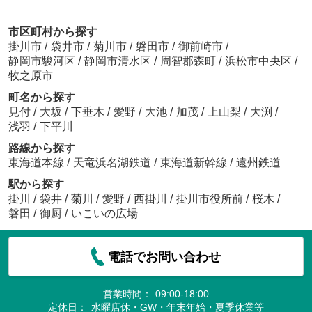
市区町村から探す
掛川市
/
袋井市
/
菊川市
/
磐田市
/
御前崎市
/
静岡市駿河区
/
静岡市清水区
/
周智郡森町
/
浜松市中央区
/
牧之原市
町名から探す
見付
/
大坂
/
下垂木
/
愛野
/
大池
/
加茂
/
上山梨
/
大渕
/
浅羽
/
下平川
路線から探す
東海道本線
/
天竜浜名湖鉄道
/
東海道新幹線
/
遠州鉄道
駅から探す
掛川
/
袋井
/
菊川
/
愛野
/
西掛川
/
掛川市役所前
/
桜木
/
磐田
/
御厨
/
いこいの広場
電話でお問い合わせ
営業時間：
09:00-18:00
定休日：
水曜店休・GW・年末年始・夏季休業等