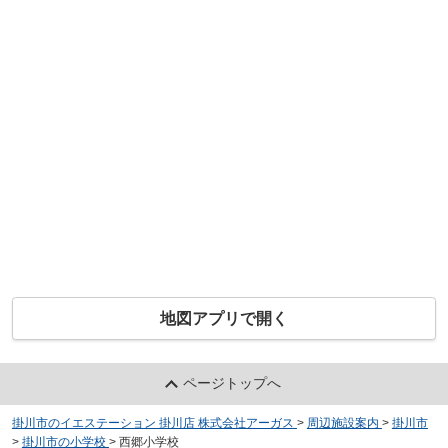
地図アプリで開く
ページトップへ
掛川市のイエステーション 掛川店 株式会社アーガス
>
周辺施設案内
>
掛川市
>
掛川市の小学校
>
西郷小学校