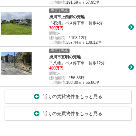
土地面積:
191.59㎡ / 57.95坪
売買｜売地
掛川市上西郷の売地
「石畑」バス停下車 徒歩4分
700万円
間取:
-
建物面積:
- / 108.12坪
土地面積:
357.44㎡ / 108.12坪
売買｜売地
掛川市五明の売地
「八幡」バス停下車 徒歩12分
400万円
間取:
-
建物面積:
- / 56.86坪
土地面積:
188.00㎡ / 56.86坪
近くの賃貸物件をもっと見る
近くの売買物件をもっと見る