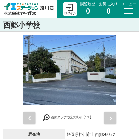
閲覧履歴
お気に入り
メニュー
0
0
西郷小学校
前
次
画像タップで拡大表示【
1
/1】
所在地
静岡県掛川市上西郷2606-2