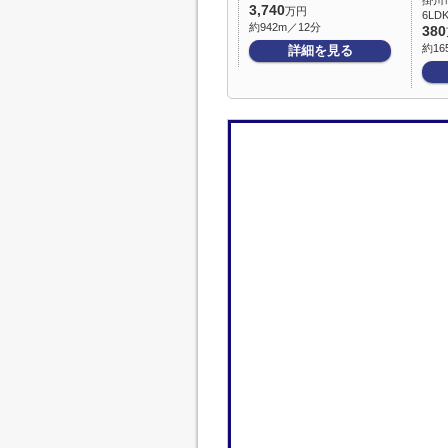
掛川
3,740
万円
6LDK
約942m／12分
380
約16
詳細を見る