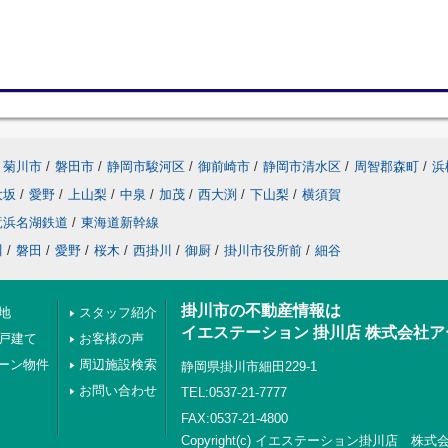
菊川市
/
磐田市
/
静岡市駿河区
/
御前崎市
/
静岡市清水区
/
周智郡森町
/
浜
大坂
/
愛野
/
上山梨
/
中泉
/
加茂
/
西大渕
/
下山梨
/
横須賀
竜浜名湖鉄道
/
東海道新幹線
川
/
磐田
/
愛野
/
桜木
/
西掛川
/
御厨
/
掛川市役所前
/
細谷
掛川市の不動産情報は
地
スタッフ紹介
イエステーション 掛川店 株式会社
の戸建て
お客様の声
ーン物件
周辺施設検索
静岡県掛川市細田229-1
お問い合わせ
TEL:0537-21-7777
FAX:0537-21-4800
Copyright(c) イエステーション掛川店 株