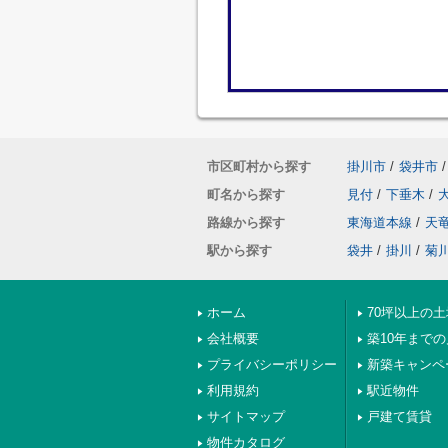
市区町村から探す
掛川市
/
袋井市
/
町名から探す
見付
/
下垂木
/
路線から探す
東海道本線
/
天
駅から探す
袋井
/
掛川
/
菊
ホーム
70坪以上の土
会社概要
築10年まで
プライバシーポリシー
新築キャンペ
利用規約
駅近物件
サイトマップ
戸建て賃貸
物件カタログ