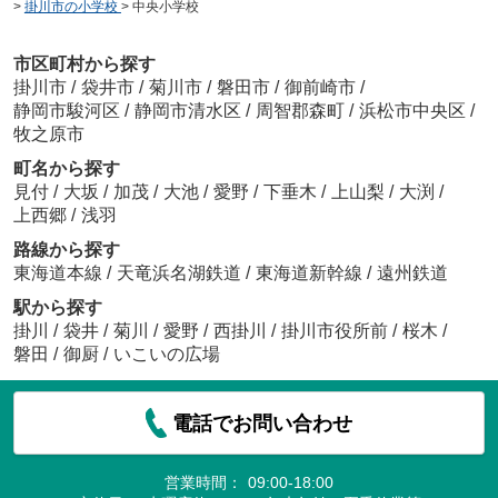
>
掛川市の小学校
>
中央小学校
市区町村から探す
掛川市
/
袋井市
/
菊川市
/
磐田市
/
御前崎市
/
静岡市駿河区
/
静岡市清水区
/
周智郡森町
/
浜松市中央区
/
牧之原市
町名から探す
見付
/
大坂
/
加茂
/
大池
/
愛野
/
下垂木
/
上山梨
/
大渕
/
上西郷
/
浅羽
路線から探す
東海道本線
/
天竜浜名湖鉄道
/
東海道新幹線
/
遠州鉄道
駅から探す
掛川
/
袋井
/
菊川
/
愛野
/
西掛川
/
掛川市役所前
/
桜木
/
磐田
/
御厨
/
いこいの広場
電話でお問い合わせ
営業時間：
09:00-18:00