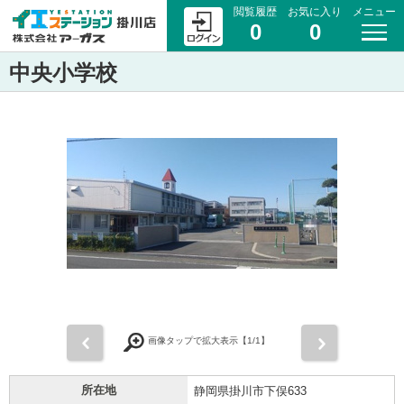
閲覧履歴
お気に入り
メニュー
0
0
中央小学校
前
次
画像タップで拡大表示【
1
/1】
所在地
静岡県掛川市下俣633