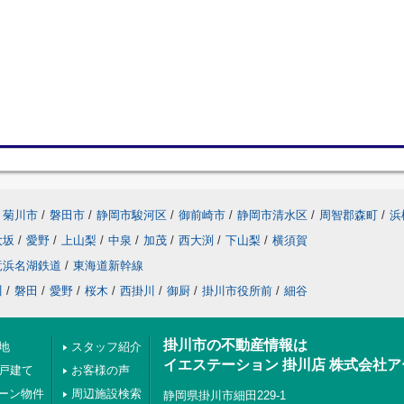
菊川市
/
磐田市
/
静岡市駿河区
/
御前崎市
/
静岡市清水区
/
周智郡森町
/
浜
大坂
/
愛野
/
上山梨
/
中泉
/
加茂
/
西大渕
/
下山梨
/
横須賀
竜浜名湖鉄道
/
東海道新幹線
川
/
磐田
/
愛野
/
桜木
/
西掛川
/
御厨
/
掛川市役所前
/
細谷
掛川市の不動産情報は
地
スタッフ紹介
イエステーション 掛川店 株式会社
の戸建て
お客様の声
ーン物件
周辺施設検索
静岡県掛川市細田229-1