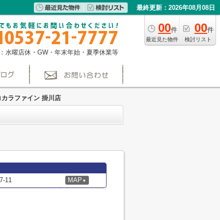
最終更新：2026年08月08日
00
00
件
件
最近見た物件
検討リスト
：水曜店休・GW・年末年始・夏季休業等
コカラファイン 掛川店
-11
MAP
▼