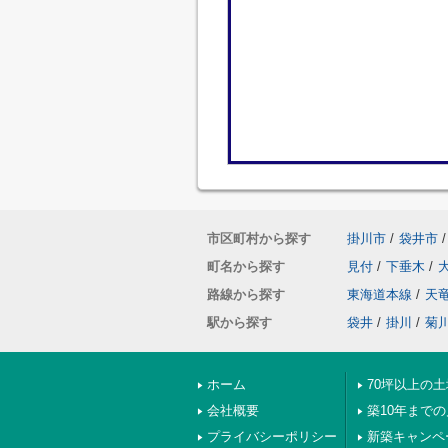
市区町村から探す
掛川市
/
袋井市
/
町名から探す
見付
/
下垂木
/
路線から探す
東海道本線
/
天
駅から探す
袋井
/
掛川
/
菊
ホーム
70坪以上の土
会社概要
築10年まで
プライバシーポリシー
新築キャンペ