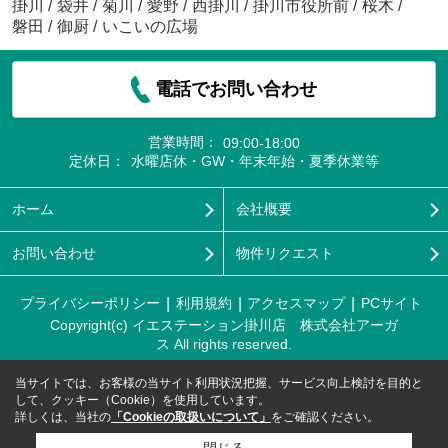
掛川
/
袋井
/
菊川
/
愛野
/
西掛川
/
掛川市役所前
/
桜木
/
磐田
/
御厨
/
いこいの広場
電話でお問い合わせ
営業時間：
09:00-18:00
定休日：
水曜店休・GW・年末年始・夏季休業等
ホーム
会社概要
お問い合わせ
物件リクエスト
プライバシーポリシー
利用規約
アクセスマップ
PCサイト
Copyright(c) イエステーション掛川店 株式会社アーガ
ス All rights reserved.
当サイトでは、お客様の当サイト利用状況把握、サービス向上検討を目的と
して、クッキー（Cookie）を使用しています。
詳しくは、当社の
「Cookieの取扱いについて」
をご確認ください。