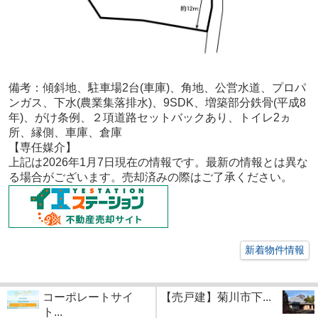
備考：傾斜地、
駐車場2台(車庫)、角地、公営水道、プロパ
ンガス、下水(農業集落排水)、9SDK、増築部分鉄骨(平成8
年)、がけ条例、２項道路セットバックあり、トイレ2ヵ
所、縁側、車庫、倉庫
【専任
媒介
】
上記は2026年1
月7
日現在の情報です。最新の情報とは異な
る場合がございます。売却済みの際はご了承ください。
新着物件情報
コーポレートサイ
【売戸建】菊川市下...
ト...