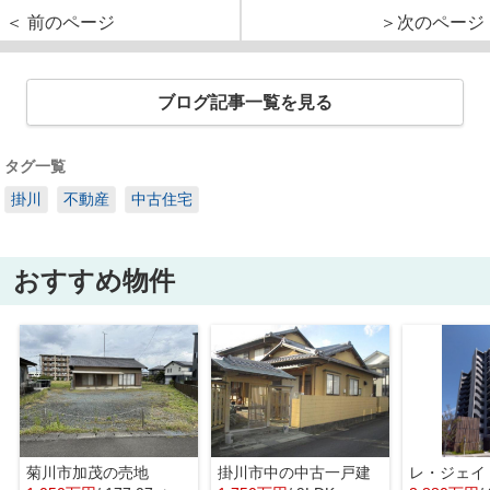
＜ 前のページ
＞次のページ
ブログ記事一覧を見る
タグ一覧
掛川
不動産
中古住宅
おすすめ物件
菊川市加茂の売地
掛川市中の中古一戸建
レ・ジェイ