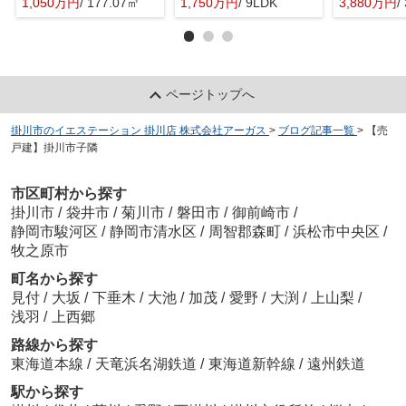
1,050万円
/ 177.07㎡
1,750万円
/ 9LDK
3,880万円
/
ページトップへ
掛川市のイエステーション 掛川店 株式会社アーガス
>
ブログ記事一覧
>
【売
戸建】掛川市子隣
市区町村から探す
掛川市
/
袋井市
/
菊川市
/
磐田市
/
御前崎市
/
静岡市駿河区
/
静岡市清水区
/
周智郡森町
/
浜松市中央区
/
牧之原市
町名から探す
見付
/
大坂
/
下垂木
/
大池
/
加茂
/
愛野
/
大渕
/
上山梨
/
浅羽
/
上西郷
路線から探す
東海道本線
/
天竜浜名湖鉄道
/
東海道新幹線
/
遠州鉄道
駅から探す