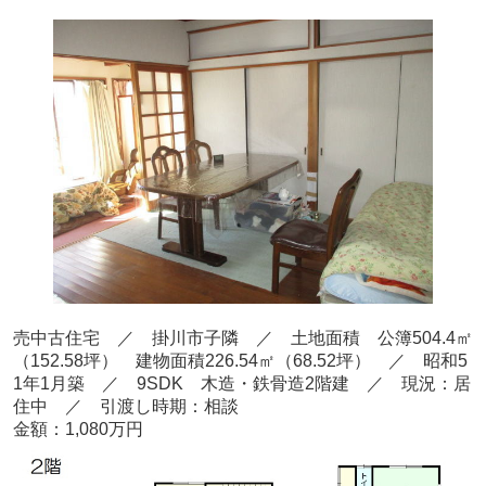
売中古住宅 ／ 掛川市子隣
／ 土地面積 公簿504.4
㎡
（152.58
坪） 建物面積226.54
㎡（68.52坪
） ／ 昭和5
1
年1
月
築
／ 9SDK 木造・鉄骨造2階建
／ 現況：居
住中
／ 引渡し時期：相談
金額：1,080万円