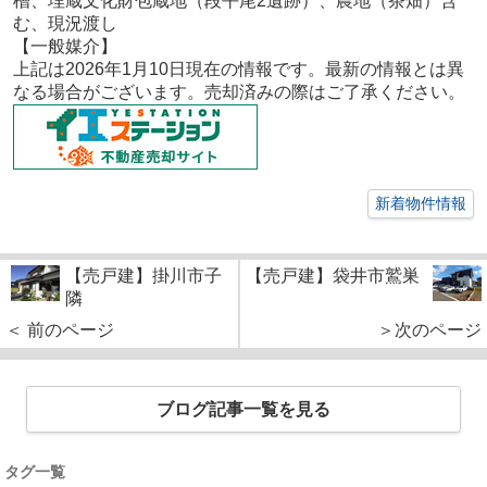
槽、埋蔵文化財包蔵地（段平尾2遺跡）、農地（茶畑）含
む、現況渡し
【一般
媒介
】
上記は2026年1
月10
日現在の情報です。最新の情報とは異
なる場合がございます。売却済みの際はご了承ください。
新着物件情報
【売戸建】掛川市子
【売戸建】袋井市鷲巣
隣
＜ 前のページ
＞次のページ
ブログ記事一覧を見る
タグ一覧