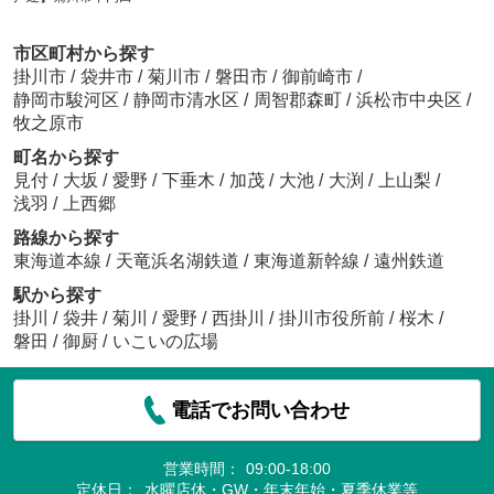
市区町村から探す
掛川市
/
袋井市
/
菊川市
/
磐田市
/
御前崎市
/
静岡市駿河区
/
静岡市清水区
/
周智郡森町
/
浜松市中央区
/
牧之原市
町名から探す
見付
/
大坂
/
愛野
/
下垂木
/
加茂
/
大池
/
大渕
/
上山梨
/
浅羽
/
上西郷
路線から探す
東海道本線
/
天竜浜名湖鉄道
/
東海道新幹線
/
遠州鉄道
駅から探す
掛川
/
袋井
/
菊川
/
愛野
/
西掛川
/
掛川市役所前
/
桜木
/
磐田
/
御厨
/
いこいの広場
電話でお問い合わせ
営業時間：
09:00-18:00
定休日：
水曜店休・GW・年末年始・夏季休業等