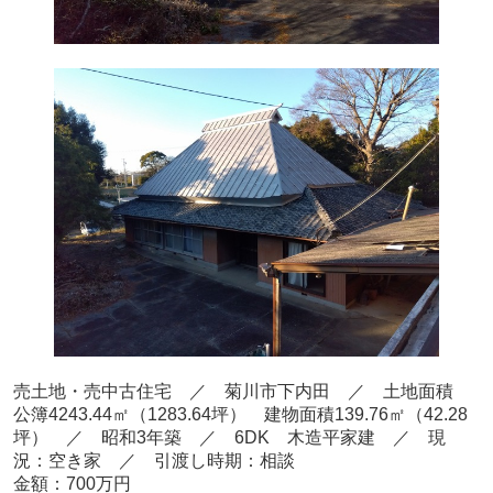
売土地・売中古住宅 ／ 菊川市下内田
／ 土地面積
公簿4243.44
㎡
（1283.64
坪） 建物面積139.76
㎡（42.28
坪
） ／ 昭和3年
築
／ 6DK 木造平家建
／ 現
況：空き家
／ 引渡し時期：相談
金額：700万円