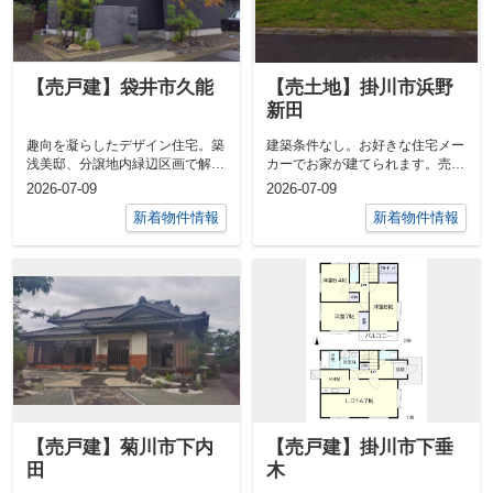
【売戸建】袋井市久能
【売土地】掛川市浜野
新田
趣向を凝らしたデザイン住宅。築
建築条件なし。お好きな住宅メー
浅美邸、分譲地内緑辺区画で解放
カーでお家が建てられます。売土
感がございます。是非一度現地を
地 ／ 掛川市浜野新田 ／ 土
2026-07-09
2026-07-09
ご覧くださ...
地面積 公...
新着物件情報
新着物件情報
【売戸建】菊川市下内
【売戸建】掛川市下垂
田
木