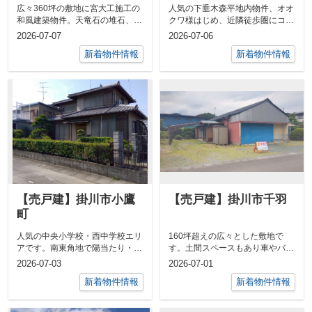
広々360坪の敷地に宮大工施工の
人気の下垂木森平地内物件、オオ
和風建築物件。天竜石の堆石、石
クワ様はじめ、近隣徒歩圏にコン
灯篭を多数配置。さつき・つつじ
ビニ・銀行等全て揃っており便利
2026-07-07
2026-07-06
の玉作り...
な地区です...
新着物件情報
新着物件情報
【売戸建】掛川市小鷹
【売戸建】掛川市千羽
町
人気の中央小学校・西中学校エリ
160坪超えの広々とした敷地で
アです。南東角地で陽当たり・通
す。土間スペースもあり車やバイ
風良好。立地が良く住環境も良好
クを好きな方にもおすすめ。売中
2026-07-03
2026-07-01
です。売中...
古住宅 ／...
新着物件情報
新着物件情報