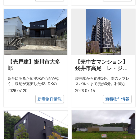
【売戸建】掛川市大多
【売中古マンション】
郎
袋井市高尾 レ・ジェ
イド袋井駅前
高台にあるため浸水の心配がな
袋井駅から徒歩1分、南のノブレ
く、収納が充実した4SLDKの築
スパルクまで徒歩3分。壮観な眺
約6年の物件です。売中古住宅
めです。売マンション ／ 袋井
2026-07-20
2026-07-15
／ 掛川市...
市高尾 レ...
新着物件情報
新着物件情報