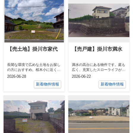
【売土地】掛川市家代
【売戸建】掛川市満水
長閑な環境で広めな土地をお探し
満水の高台にある物件です。庭も
の方におすすめ。桜木小に近く、
広く、充実したスローライフが送
子育てにも安心な地区です。幹線
れます。売中古住宅 ／ 掛川市
2026-06-28
2026-06-22
道路に面し...
満水 ／ ...
新着物件情報
新着物件情報