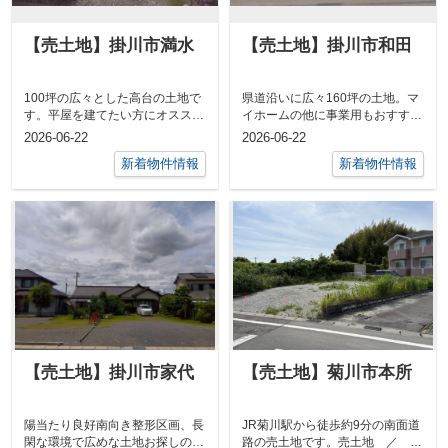
【売土地】掛川市満水
【売土地】掛川市和田
100坪の広々とした高台の土地で
県道沿いに広々160坪の土地。マ
す。平屋を建てたい方にオスス
イホームの他に事業用もおすす
メ。売土地 ／ 掛川市満水
め。売土地 ／ 掛川市和田
2026-06-22
2026-06-22
／ 土地面積...
／ 土地面積...
新着物件情報
新着物件情報
【売土地】掛川市家代
【売土地】菊川市本所
陽当たり良好南向き整形区画、長
JR菊川駅から徒歩約9分の南面道
閑な環境で広めな土地お探しの方
路の売土地です。売土地 ／ 菊