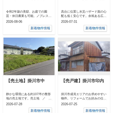
令和2年築の美邸、お庭での園
高台に位置し水災ハザード面の心
芸・休日農業も可能。ノブレスパ
配も低く安心です。余裕ある広さ
ルク袋井まで車で約5分と便利な
で建物建築はもちろん多目的にご
2026-08-06
2026-07-31
位置です。ピ...
利用いただ...
新着物件情報
新着物件情報
【売土地】掛川市中
【売戸建】掛川市印内
静かな環境にある約107坪の整形
掛川市成滝エリアのお求めやすい
地の売土地です。売土地 ／ 掛
物件。リフォームでお好みの仕様
川市中 ／ 土地面積 実測
にできます。売中古住宅 ／ 掛
2026-07-28
2026-07-25
355.1㎡...
川市印内 ...
新着物件情報
新着物件情報