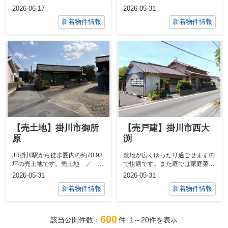
には最適。桜木小・桜が丘中・こ
川市本所 ／ 土地面積 公簿
2026-06-17
2026-05-31
208.9...
ども園に近...
新着物件情報
新着物件情報
【売土地】掛川市御所
【売戸建】掛川市西大
原
渕
JR掛川駅から徒歩圏内の約70.93
敷地が広くゆったり過ごせますの
坪の売土地です。売土地 ／ 掛
で快適です。また庭では家庭菜園
川市御所原 ／ 土地面積 公簿
が楽しめます。売中古住宅 ／
2026-05-31
2026-05-31
23...
掛川市西大...
新着物件情報
新着物件情報
600
該当公開件数：
件
1～20
件を表示