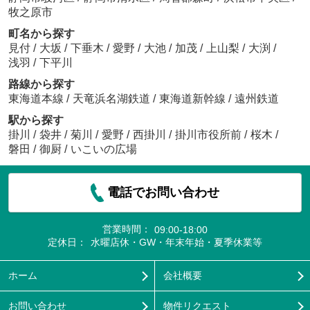
牧之原市
町名から探す
見付
/
大坂
/
下垂木
/
愛野
/
大池
/
加茂
/
上山梨
/
大渕
/
浅羽
/
下平川
路線から探す
東海道本線
/
天竜浜名湖鉄道
/
東海道新幹線
/
遠州鉄道
駅から探す
掛川
/
袋井
/
菊川
/
愛野
/
西掛川
/
掛川市役所前
/
桜木
/
磐田
/
御厨
/
いこいの広場
電話でお問い合わせ
営業時間：
09:00-18:00
定休日：
水曜店休・GW・年末年始・夏季休業等
ホーム
会社概要
お問い合わせ
物件リクエスト