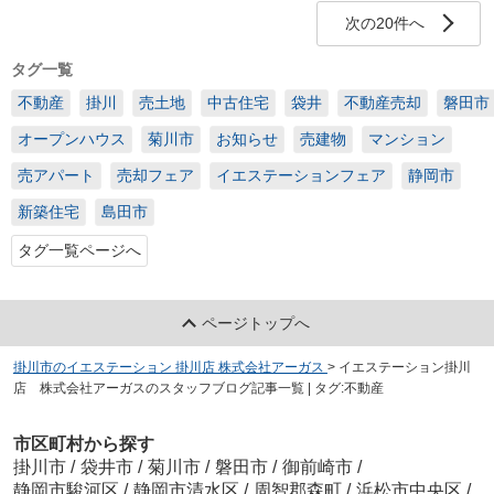
次の20件へ
タグ一覧
不動産
掛川
売土地
中古住宅
袋井
不動産売却
磐田市
オープンハウス
菊川市
お知らせ
売建物
マンション
売アパート
売却フェア
イエステーションフェア
静岡市
新築住宅
島田市
タグ一覧ページへ
ページトップへ
掛川市のイエステーション 掛川店 株式会社アーガス
>
イエステーション掛川
店 株式会社アーガスのスタッフブログ記事一覧 | タグ:不動産
市区町村から探す
掛川市
/
袋井市
/
菊川市
/
磐田市
/
御前崎市
/
静岡市駿河区
/
静岡市清水区
/
周智郡森町
/
浜松市中央区
/