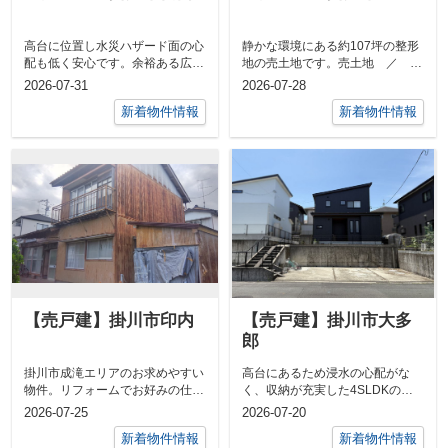
高台に位置し水災ハザード面の心
静かな環境にある約107坪の整形
配も低く安心です。余裕ある広さ
地の売土地です。売土地 ／ 掛
で建物建築はもちろん多目的にご
川市中 ／ 土地面積 実測
2026-07-31
2026-07-28
利用いただ...
355.1㎡...
新着物件情報
新着物件情報
【売戸建】掛川市印内
【売戸建】掛川市大多
郎
掛川市成滝エリアのお求めやすい
高台にあるため浸水の心配がな
物件。リフォームでお好みの仕様
く、収納が充実した4SLDKの築
にできます。売中古住宅 ／ 掛
約6年の物件です。売中古住宅
2026-07-25
2026-07-20
川市印内 ...
／ 掛川市...
新着物件情報
新着物件情報