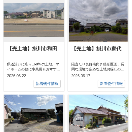
【売土地】掛川市和田
【売土地】掛川市家代
県道沿いに広々160坪の土地。マ
陽当たり良好南向き整形区画、長
イホームの他に事業用もおすす
閑な環境で広めな土地お探しの方
め。売土地 ／ 掛川市和田
には最適。桜木小・桜が丘中・こ
2026-06-22
2026-06-17
／ 土地面積...
ども園に近...
新着物件情報
新着物件情報