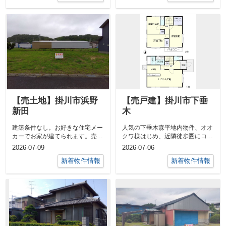
【売土地】掛川市浜野
【売戸建】掛川市下垂
新田
木
建築条件なし。お好きな住宅メー
人気の下垂木森平地内物件、オオ
カーでお家が建てられます。売土
クワ様はじめ、近隣徒歩圏にコン
地 ／ 掛川市浜野新田 ／ 土
ビニ・銀行等全て揃っており便利
2026-07-09
2026-07-06
地面積 公...
な地区です...
新着物件情報
新着物件情報