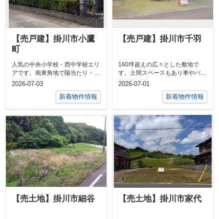
【売戸建】掛川市小鷹
【売戸建】掛川市千羽
町
人気の中央小学校・西中学校エリ
160坪超えの広々とした敷地で
アです。南東角地で陽当たり・通
す。土間スペースもあり車やバイ
風良好。立地が良く住環境も良好
クを好きな方にもおすすめ。売中
2026-07-03
2026-07-01
です。売中...
古住宅 ／...
新着物件情報
新着物件情報
【売土地】掛川市細谷
【売土地】掛川市家代