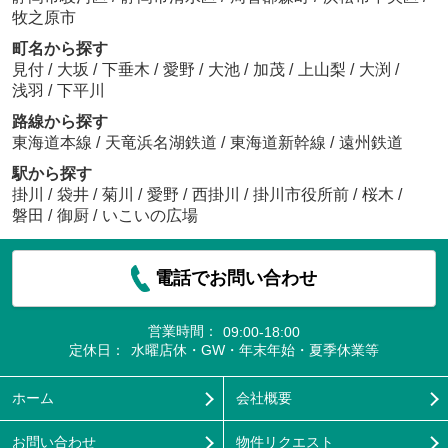
牧之原市
町名から探す
見付
/
大坂
/
下垂木
/
愛野
/
大池
/
加茂
/
上山梨
/
大渕
/
浅羽
/
下平川
路線から探す
東海道本線
/
天竜浜名湖鉄道
/
東海道新幹線
/
遠州鉄道
駅から探す
掛川
/
袋井
/
菊川
/
愛野
/
西掛川
/
掛川市役所前
/
桜木
/
磐田
/
御厨
/
いこいの広場
電話でお問い合わせ
営業時間：
09:00-18:00
定休日：
水曜店休・GW・年末年始・夏季休業等
ホーム
会社概要
お問い合わせ
物件リクエスト