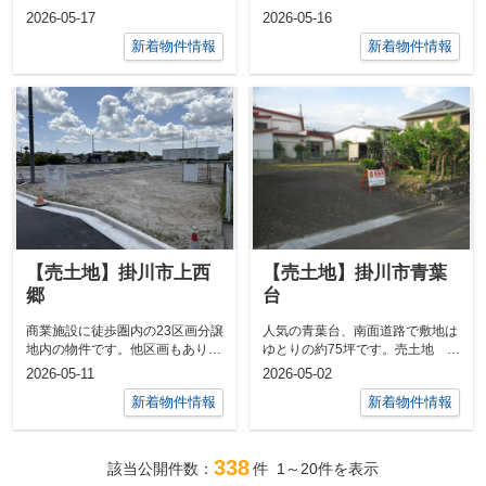
市北門 ／ 土地面積 公簿
の中央小学校・掛川西中学校エリ
2026-05-17
2026-05-16
169.33...
アです。売...
新着物件情報
新着物件情報
【売土地】掛川市上西
【売土地】掛川市青葉
郷
台
商業施設に徒歩圏内の23区画分譲
人気の青葉台、南面道路で敷地は
地内の物件です。他区画もありま
ゆとりの約75坪です。売土地
す。売土地 ／ 掛川市上西郷
／ 掛川市青葉台 ／ 土地面
2026-05-11
2026-05-02
／ 土地...
積 公簿24...
新着物件情報
新着物件情報
338
該当公開件数：
件
1～20
件を表示