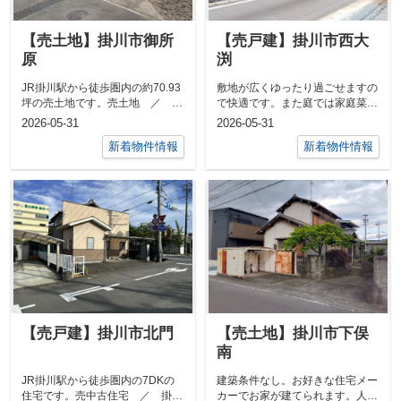
【売土地】掛川市御所
【売戸建】掛川市西大
原
渕
JR掛川駅から徒歩圏内の約70.93
敷地が広くゆったり過ごせますの
坪の売土地です。売土地 ／ 掛
で快適です。また庭では家庭菜園
川市御所原 ／ 土地面積 公簿
が楽しめます。売中古住宅 ／
2026-05-31
2026-05-31
23...
掛川市西大...
新着物件情報
新着物件情報
【売戸建】掛川市北門
【売土地】掛川市下俣
南
JR掛川駅から徒歩圏内の7DKの
建築条件なし。お好きな住宅メー
住宅です。売中古住宅 ／ 掛川
カーでお家が建てられます。人気