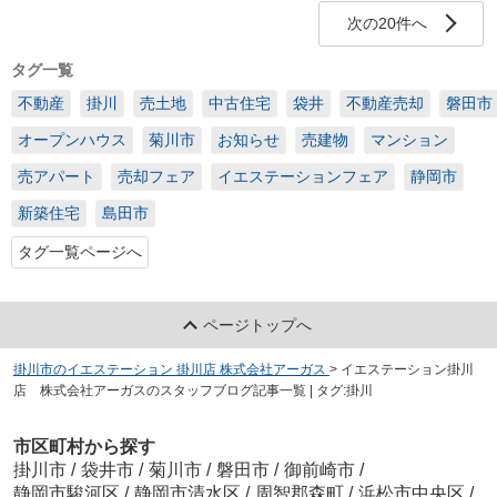
次の20件へ
タグ一覧
不動産
掛川
売土地
中古住宅
袋井
不動産売却
磐田市
オープンハウス
菊川市
お知らせ
売建物
マンション
売アパート
売却フェア
イエステーションフェア
静岡市
新築住宅
島田市
タグ一覧ページへ
ページトップへ
掛川市のイエステーション 掛川店 株式会社アーガス
>
イエステーション掛川
店 株式会社アーガスのスタッフブログ記事一覧 | タグ:掛川
市区町村から探す
掛川市
/
袋井市
/
菊川市
/
磐田市
/
御前崎市
/
静岡市駿河区
/
静岡市清水区
/
周智郡森町
/
浜松市中央区
/