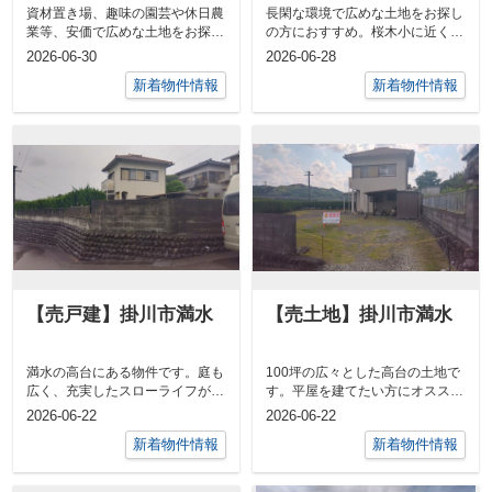
資材置き場、趣味の園芸や休日農
長閑な環境で広めな土地をお探し
業等、安価で広めな土地をお探し
の方におすすめ。桜木小に近く、
の方におすすめ。売土地 ／ 掛
子育てにも安心な地区です。幹線
2026-06-30
2026-06-28
川市細谷 ...
道路に面し...
新着物件情報
新着物件情報
【売戸建】掛川市満水
【売土地】掛川市満水
満水の高台にある物件です。庭も
100坪の広々とした高台の土地で
広く、充実したスローライフが送
す。平屋を建てたい方にオスス
れます。売中古住宅 ／ 掛川市
メ。売土地 ／ 掛川市満水
2026-06-22
2026-06-22
満水 ／ ...
／ 土地面積...
新着物件情報
新着物件情報