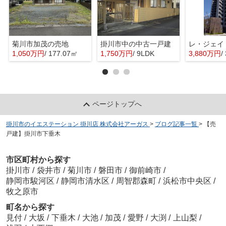
菊川市加茂の売地
掛川市中の中古一戸建
レ・ジェイ
1,050万円
/ 177.07㎡
1,750万円
/ 9LDK
3,880万円
/
ページトップへ
掛川市のイエステーション 掛川店 株式会社アーガス
>
ブログ記事一覧
>
【売
戸建】掛川市下垂木
市区町村から探す
掛川市
/
袋井市
/
菊川市
/
磐田市
/
御前崎市
/
静岡市駿河区
/
静岡市清水区
/
周智郡森町
/
浜松市中央区
/
牧之原市
町名から探す
見付
/
大坂
/
下垂木
/
大池
/
加茂
/
愛野
/
大渕
/
上山梨
/