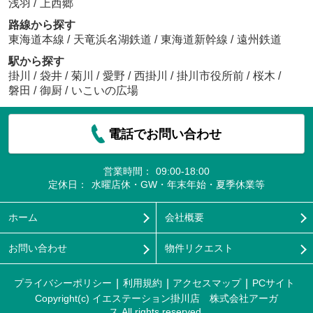
浅羽
/
上西郷
路線から探す
東海道本線
/
天竜浜名湖鉄道
/
東海道新幹線
/
遠州鉄道
駅から探す
掛川
/
袋井
/
菊川
/
愛野
/
西掛川
/
掛川市役所前
/
桜木
/
磐田
/
御厨
/
いこいの広場
電話でお問い合わせ
営業時間：
09:00-18:00
定休日：
水曜店休・GW・年末年始・夏季休業等
ホーム
会社概要
お問い合わせ
物件リクエスト
プライバシーポリシー
利用規約
アクセスマップ
PCサイト
Copyright(c) イエステーション掛川店 株式会社アーガ
ス All rights reserved.