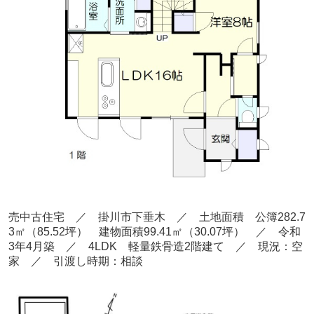
売中古住宅 ／ 掛川市下垂木
／ 土地面積 公簿282.7
3
㎡
（85.52
坪） 建物面積99.41
㎡（30.07坪
） ／ 令和
3
年4
月
築
／ 4LDK 軽量鉄骨造2階建て
／ 現況：空
家
／ 引渡し時期：相談