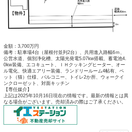
金額：3,700
万円
備考：
駐車場4台（屋根付並列2台）、共用進入路幅6ｍ、
公営水道、個別浄化槽、太陽光発電5.07kw搭載、蓄電池4.
0kw装備、エコキュート、ＩＨクッキングヒーター、オー
ル電化、快適エアリー装備、ランドリールーム4帖有、ペ
ット（猫）仕様、バルコニー、トイレ2か所、ウォークイ
ンクローゼット、対面キッチン
【専任
媒介
】
上記は2025年10
月16
日現在の情報です。最新の情報とは異
なる場合がございます。売却済みの際はご了承ください。