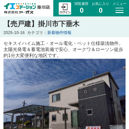
閲覧履歴
お気に入り
メニュー
0
0
【売戸建】掛川市下垂木
2025-10-16
カテゴリ：
新着物件情報
セキスイハイム施工・オール電化・ペット仕様築浅物件。
太陽光発電＆蓄電池装備で安心、オークワ＆ローソン徒歩
約1分大変便利な地区です。