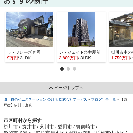
おすすめ物件
ラ・フレーズ春岡
レ・ジェイド袋井駅前
掛川市中の
9万円
/ 3LDK
3,880万円
/ 3LDK
1,750万円
/
ページトップへ
掛川市のイエステーション 掛川店 株式会社アーガス
>
ブログ記事一覧
>
【売
戸建】掛川市倉真
市区町村から探す
掛川市
/
袋井市
/
菊川市
/
磐田市
/
御前崎市
/
静岡市駿河区
/
静岡市清水区
/
周智郡森町
/
浜松市中央区
/