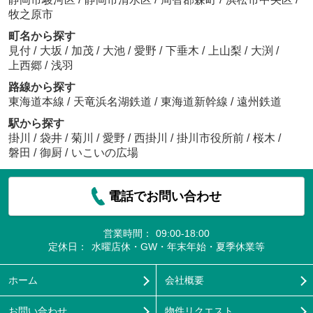
牧之原市
町名から探す
見付
/
大坂
/
加茂
/
大池
/
愛野
/
下垂木
/
上山梨
/
大渕
/
上西郷
/
浅羽
路線から探す
東海道本線
/
天竜浜名湖鉄道
/
東海道新幹線
/
遠州鉄道
駅から探す
掛川
/
袋井
/
菊川
/
愛野
/
西掛川
/
掛川市役所前
/
桜木
/
磐田
/
御厨
/
いこいの広場
電話でお問い合わせ
営業時間：
09:00-18:00
定休日：
水曜店休・GW・年末年始・夏季休業等
ホーム
会社概要
お問い合わせ
物件リクエスト