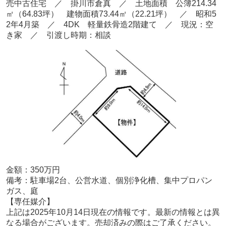
売中古住宅 ／ 掛川市倉真
／ 土地面積 公簿214.34
㎡
（64.83
坪） 建物面積73.44
㎡（22.21坪
） ／ 昭和5
2
年4
月
築
／ 4DK 軽量鉄骨造2階建て
／ 現況：空
き家
／ 引渡し時期：相談
金額：350
万円
備考：
駐車場2台、公営水道、個別浄化槽、集中プロパン
ガス、庭
【専任
媒介
】
上記は2025年10
月14
日現在の情報です。最新の情報とは異
なる場合がございます。売却済みの際はご了承ください。