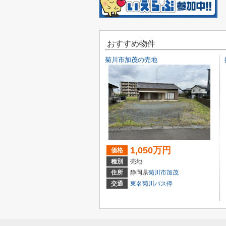
おすすめ物件
菊川市加茂の売地
1,050万円
価格
種別
売地
住所
静岡県
菊川市
加茂
交通
東名菊川バス停