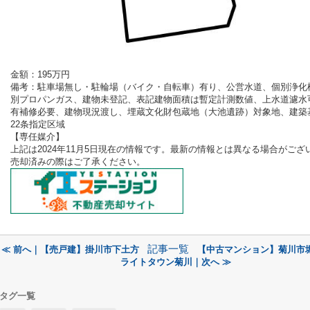
金額：195
万円
備考：
駐車場無し・駐輪場（バイク・自転車）有り、公営水道、個別浄化
別プロパンガス、建物未登記、表記建物面積は暫定計測数値、上水道濾水
有補修必要、建物現況渡し、埋蔵文化財包蔵地（大池遺跡）対象地、建築
22条指定区域
【専任
媒介
】
上記は2024年11
月5
日現在の情報です。最新の情報とは異なる場合がござ
売却済みの際はご了承ください。
記事一覧
≪ 前へ｜【売戸建】掛川市下土方
【中古マンション】菊川市
ライトタウン菊川｜次へ ≫
タグ一覧