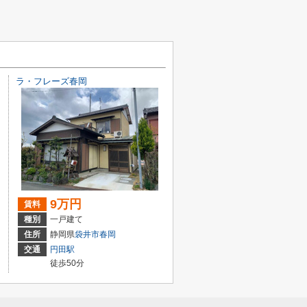
ラ・フレーズ春岡
9万円
賃料
種別
一戸建て
住所
静岡県
袋井市
春岡
交通
円田駅
徒歩50分