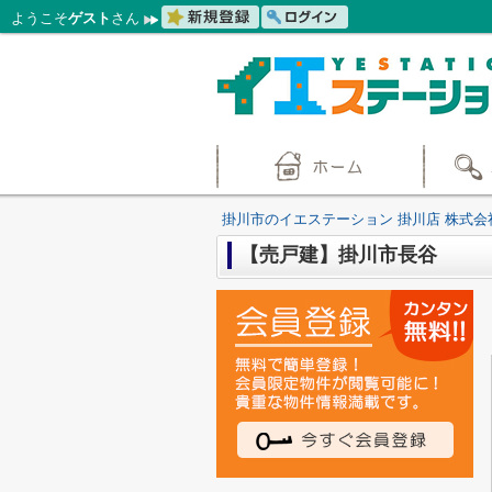
ようこそ
ゲスト
さん
掛川市のイエステーション 掛川店 株式会
【売戸建】掛川市長谷