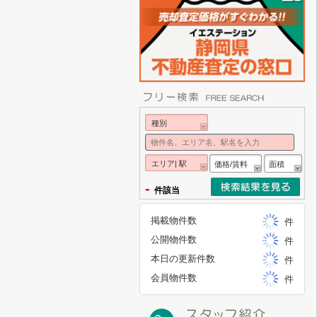
種別
エリア| 駅
価格/賃料
面積
-
件該当
掲載物件数
件
公開物件数
件
本日の更新件数
件
会員物件数
件