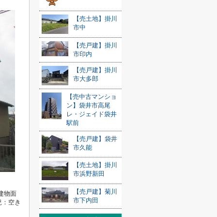
【売土地】掛川
市中
【売戸建】掛川
市印内
【売戸建】掛川
市大多郎
【売中古マンショ
ン】袋井市高尾
レ・ジェイド袋井
駅前
【売戸建】袋井
市久能
【売土地】掛川
市浜野新田
【売戸建】菊川
建物面
市下内田
：空き