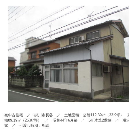
売中古住宅 ／ 掛川市長谷
／ 土地面積 公簿112.39㎡
（33.9
坪） 
積89.19
㎡（26.97坪
） ／ 昭和44
年6月築
／ 5
K 木造2階建
／ 現況
家
／ 引渡し時期：相談