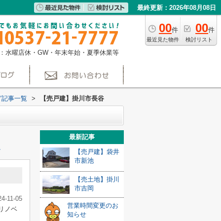
最終更新：2026年08月08日
00
00
件
件
最近見た物件
検討リスト
：水曜店休・GW・年末年始・夏季休業等
グ記事一覧
>
【売戸建】掛川市長谷
最新記事
≫
【売戸建】袋井
市新池
【売土地】掛川
市吉岡
24-11-05
営業時間変更のお
リノベ
知らせ