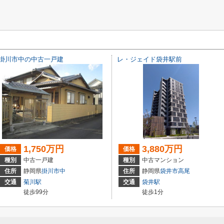
掛川市中の中古一戸建
レ・ジェイド袋井駅前
1,750万円
3,880万円
価格
価格
種別
中古一戸建
種別
中古マンション
住所
静岡県
掛川市
中
住所
静岡県
袋井市
高尾
交通
菊川駅
交通
袋井駅
徒歩99分
徒歩1分