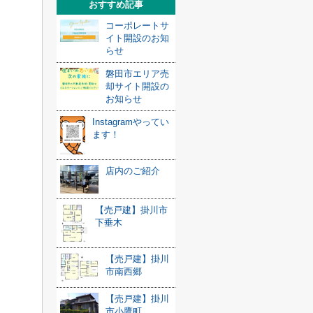
おすすめ記事
コーポレートサ
イト開設のお知
らせ
磐田市エリア売
却サイト開設の
お知らせ
Instagramやってい
ます！
店内のご紹介
【売戸建】掛川市
下垂木
【売戸建】掛川
市南西郷
【売戸建】掛川
市小鷹町