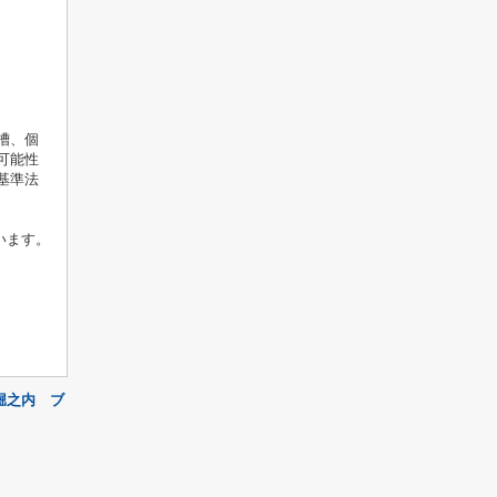
槽、個
可能性
基準法
います。
堀之内 ブ