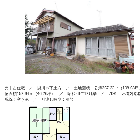
売中古住宅 ／ 掛川市下土方
／ 土地面積 公簿357.32㎡
（108.08
坪
物面積152.94
㎡（46.26坪
） ／ 昭和48
年12月築
／ 7
DK 木造2階
現況：空き家
／ 引渡し時期：相談