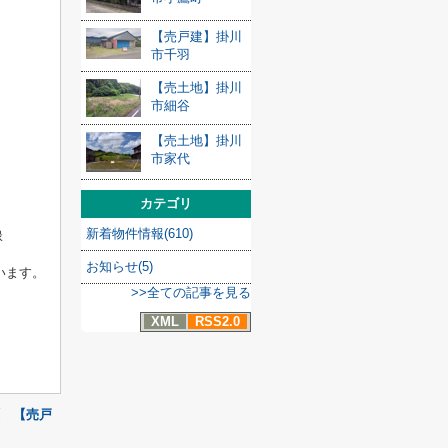
【売戸建】掛川
市千羽
【売土地】掛川
市細谷
【売土地】掛川
市家代
カテゴリ
新着物件情報(610)
縁
お知らせ(5)
います。
>>全ての記事を見る
XML
RSS2.0
覧
【売戸