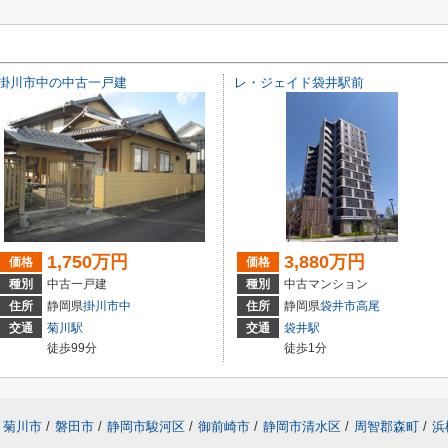
掛川市中の中古一戸建
レ・ジェイド袋井駅前
1,750万円
3,880万円
価格
価格
種別
中古一戸建
種別
中古マンション
住所
静岡県
掛川市
中
住所
静岡県
袋井市
高尾
交通
菊川駅
交通
袋井駅
徒歩99分
徒歩1分
菊川市
/
磐田市
/
静岡市駿河区
/
御前崎市
/
静岡市清水区
/
周智郡森町
/
浜