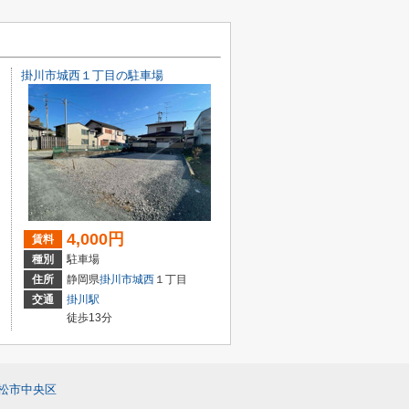
掛川市城西１丁目の駐車場
4,000円
賃料
種別
駐車場
住所
静岡県
掛川市
城西
１丁目
交通
掛川駅
徒歩13分
松市中央区