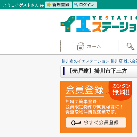
ようこそ
ゲスト
さん
掛川市のイエステーション 掛川店 株式会
【売戸建】掛川市下土方