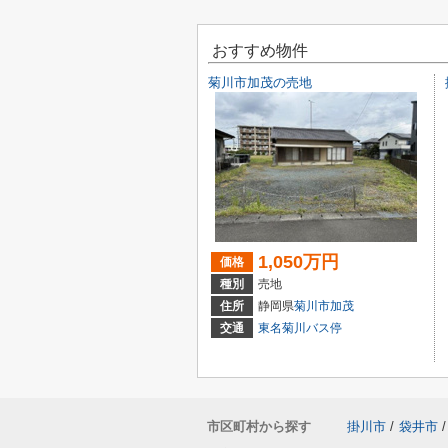
おすすめ物件
菊川市加茂の売地
1,050万円
価格
種別
売地
住所
静岡県
菊川市
加茂
交通
東名菊川バス停
市区町村から探す
掛川市
/
袋井市
/