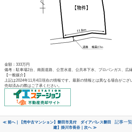
金額：333
万円
備考：
駐車場2台、南面道路、公営水道、公共本下水、プロパンガス、広
【一般
媒介
】
上記は2024年11
月4
日現在の情報です。最新の情報とは異なる場合がござ
売却済みの際はご了承ください。
記事一
≪ 前へ｜【売中古マンション】磐田市見付 ダイアパレス磐田
建】掛川市長谷｜次へ ≫