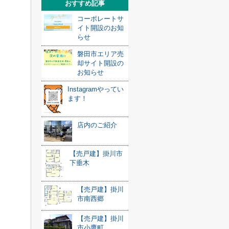
おすすめ記事
コーポレートサ
イト開設のお知
らせ
磐田市エリア売
却サイト開設の
お知らせ
Instagramやってい
ます！
店内のご紹介
【売戸建】掛川市
下垂木
【売戸建】掛川
市南西郷
【売戸建】掛川
市小鷹町