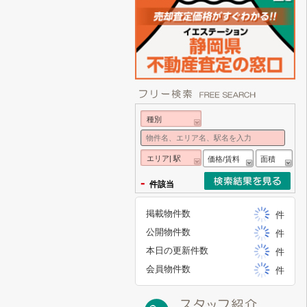
種別
エリア| 駅
価格/賃料
面積
-
件該当
掲載物件数
件
公開物件数
件
本日の更新件数
件
会員物件数
件