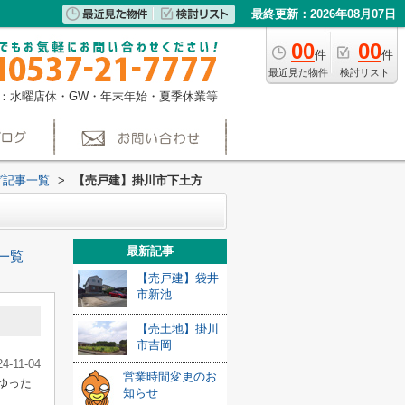
最終更新：2026年08月07日
00
00
件
件
最近見た物件
検討リスト
：水曜店休・GW・年末年始・夏季休業等
グ記事一覧
>
【売戸建】掛川市下土方
最新記事
一覧
【売戸建】袋井
市新池
【売土地】掛川
市吉岡
24-11-04
営業時間変更のお
ゆった
知らせ