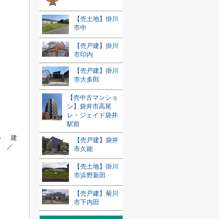
【売土地】掛川
市中
【売戸建】掛川
市印内
【売戸建】掛川
市大多郎
【売中古マンショ
ン】袋井市高尾
レ・ジェイド袋井
駅前
） 建
【売戸建】袋井
建
／
市久能
【売土地】掛川
市浜野新田
【売戸建】菊川
市下内田