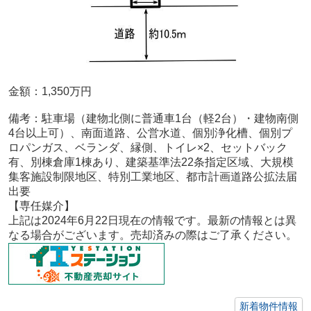
金額：1,350
万円
備考：
駐車場（建物北側に普通車1台（軽2台）・建物南側
4台以上可）、南面道路、公営水道、個別浄化槽、個別プ
ロパンガス、ベランダ、縁側、トイレ×2、セットバック
有、別棟倉庫1棟あり、建築基準法22条指定区域、大規模
集客施設制限地区、特別工業地区、都市計画道路公拡法届
出要
【専任媒介
】
上記は2024年6
月22
日現在の情報です。最新の情報とは異
なる場合がございます。売却済みの際はご了承ください。
新着物件情報