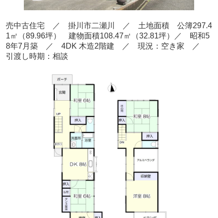
売中古住宅 ／ 掛川市二瀬川
／ 土地面積 公簿297.4
1㎡
（89.96
坪） 建物面積108.47
㎡（32.81
坪）／ 昭和5
8年7月築
／ 4
DK 木造2階建
／ 現況：空き家
／
引渡し時期：相談