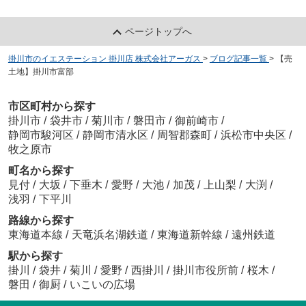
ページトップへ
掛川市のイエステーション 掛川店 株式会社アーガス
>
ブログ記事一覧
>
【売
土地】掛川市富部
市区町村から探す
掛川市
/
袋井市
/
菊川市
/
磐田市
/
御前崎市
/
静岡市駿河区
/
静岡市清水区
/
周智郡森町
/
浜松市中央区
/
牧之原市
町名から探す
見付
/
大坂
/
下垂木
/
愛野
/
大池
/
加茂
/
上山梨
/
大渕
/
浅羽
/
下平川
路線から探す
東海道本線
/
天竜浜名湖鉄道
/
東海道新幹線
/
遠州鉄道
駅から探す
掛川
/
袋井
/
菊川
/
愛野
/
西掛川
/
掛川市役所前
/
桜木
/
磐田
/
御厨
/
いこいの広場