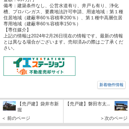
備考：
建築条件なし、公営水道有り、井戸も有り、浄化
槽、プロパンガス、要農地法許可申請、用途地域：第１種
住居地域（建蔽率60％容積率200％）、第１種中高層住居
専用地域（建蔽率60％容積率150％）
【専任媒
介
】
上記の情報は2024年2
月26
日現在の情報です。最新の情報
とは異なる場合がございます。売却済みの際はご了承くだ
さい。
新着物件情報
【売戸建】袋井市新
【売戸建】磐田市太...
堀
＜ 前のページ
＞次のページ