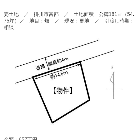
売土地 ／ 掛川市富部
／ 土地面積 公簿181
㎡（54.
75坪）
／ 地目：畑 ／
現況：更地 ／ 引渡し時期：
相談
金額：657
万円