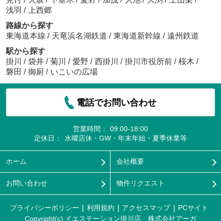
浅羽
/
上西郷
路線から探す
東海道本線
/
天竜浜名湖鉄道
/
東海道新幹線
/
遠州鉄道
駅から探す
掛川
/
袋井
/
菊川
/
愛野
/
西掛川
/
掛川市役所前
/
桜木
/
磐田
/
御厨
/
いこいの広場
電話でお問い合わせ
営業時間：
09:00-18:00
定休日：
水曜店休・GW・年末年始・夏季休業等
ホーム
会社概要
お問い合わせ
物件リクエスト
プライバシーポリシー
利用規約
アクセスマップ
PCサイト
Copyright(c) イエステーション掛川店 株式会社アーガ