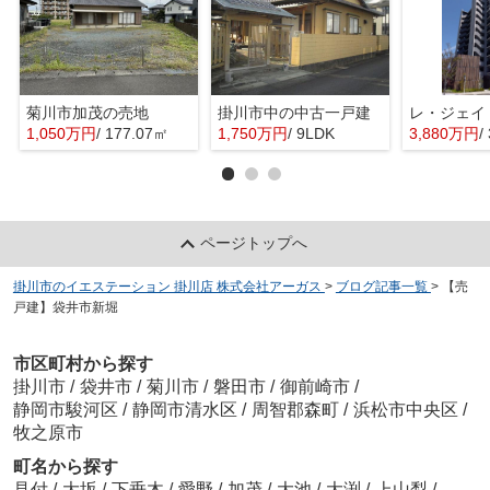
菊川市加茂の売地
掛川市中の中古一戸建
レ・ジェイ
1,050万円
/ 177.07㎡
1,750万円
/ 9LDK
3,880万円
/
ページトップへ
掛川市のイエステーション 掛川店 株式会社アーガス
>
ブログ記事一覧
>
【売
戸建】袋井市新堀
市区町村から探す
掛川市
/
袋井市
/
菊川市
/
磐田市
/
御前崎市
/
静岡市駿河区
/
静岡市清水区
/
周智郡森町
/
浜松市中央区
/
牧之原市
町名から探す
見付
/
大坂
/
下垂木
/
愛野
/
加茂
/
大池
/
大渕
/
上山梨
/