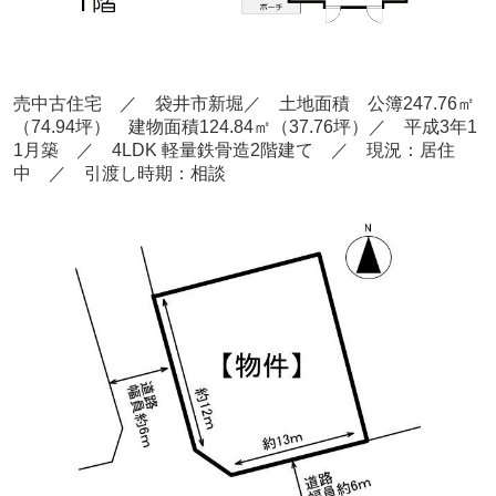
売中古住宅 ／ 袋井市新堀
／ 土地面積 公簿247.76
㎡
（74.94坪） 建物面積124.84
㎡（37.76
坪）／ 平成3年1
1月築
／ 4LDK 軽量鉄骨造2階建て
／ 現況：居住
中
／ 引渡し時期：相談