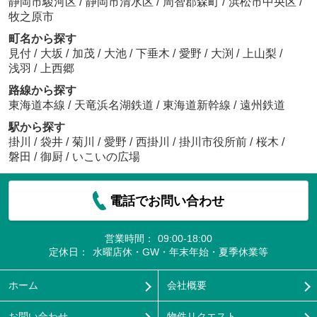
静岡市駿河区
/
静岡市清水区
/
周智郡森町
/
浜松市中央区
/
牧之原市
町名から探す
見付
/
大坂
/
加茂
/
大池
/
下垂木
/
愛野
/
大渕
/
上山梨
/
浅羽
/
上西郷
路線から探す
東海道本線
/
天竜浜名湖鉄道
/
東海道新幹線
/
遠州鉄道
駅から探す
掛川
/
袋井
/
菊川
/
愛野
/
西掛川
/
掛川市役所前
/
桜木
/
磐田
/
御厨
/
いこいの広場
電話でお問い合わせ
営業時間：
09:00-18:00
定休日：
水曜店休・GW・年末年始・夏季休業等
ホーム
会社概要
お問い合わせ
物件リクエスト