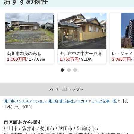
おすすめ物件
菊川市加茂の売地
掛川市中の中古一戸建
レ・ジェイ
1,050万円
/ 177.07㎡
1,750万円
/ 9LDK
3,880万円
/
ページトップへ
掛川市のイエステーション 掛川店 株式会社アーガス
>
ブログ記事一覧
>
【売
土地】掛川市五明
市区町村から探す
掛川市
/
袋井市
/
菊川市
/
磐田市
/
御前崎市
/