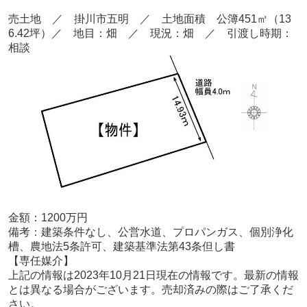
売土地 ／ 掛川市五明
／ 土地面積 公簿451
㎡（13
6.42坪）
／ 地目：畑 ／
現況：畑 ／ 引渡し時期：
相談
金額：1200
万円
備考：
建築条件なし、公営水道、プロパンガス、個別浄化
槽、農地法5条許可、建築基準法第43条但し書
【専任媒
介
】
上記の情報は2023年10
月21
日現在の情報です。最新の情報
とは異なる場合がございます。売却済みの際はご了承くだ
さい。