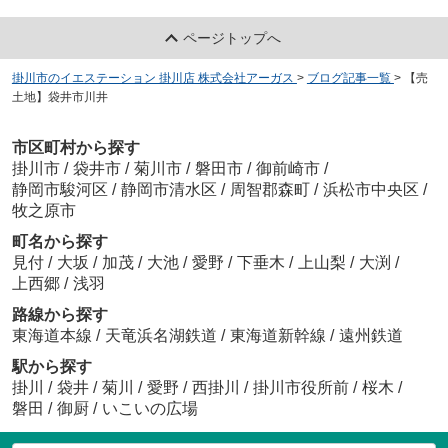
ページトップへ
掛川市のイエステーション 掛川店 株式会社アーガス
>
ブログ記事一覧
>
【売
土地】袋井市川井
市区町村から探す
掛川市
/
袋井市
/
菊川市
/
磐田市
/
御前崎市
/
静岡市駿河区
/
静岡市清水区
/
周智郡森町
/
浜松市中央区
/
牧之原市
町名から探す
見付
/
大坂
/
加茂
/
大池
/
愛野
/
下垂木
/
上山梨
/
大渕
/
上西郷
/
浅羽
路線から探す
東海道本線
/
天竜浜名湖鉄道
/
東海道新幹線
/
遠州鉄道
駅から探す
掛川
/
袋井
/
菊川
/
愛野
/
西掛川
/
掛川市役所前
/
桜木
/
磐田
/
御厨
/
いこいの広場