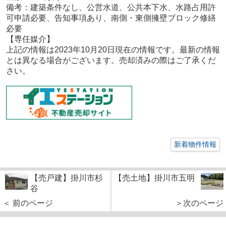
備考：
建築条件なし、公営水道、公共本下水、水路占用許
可申請必要、告知事項あり、南側・東側擁壁ブロック修繕
必要
【専任媒
介
】
上記の情報は2023年10
月20
日現在の情報です。最新の情報
とは異なる場合がございます。売却済みの際はご了承くだ
さい。
新着物件情報
【売戸建】掛川市杉
【売土地】掛川市五明
谷
＜ 前のページ
＞次のページ