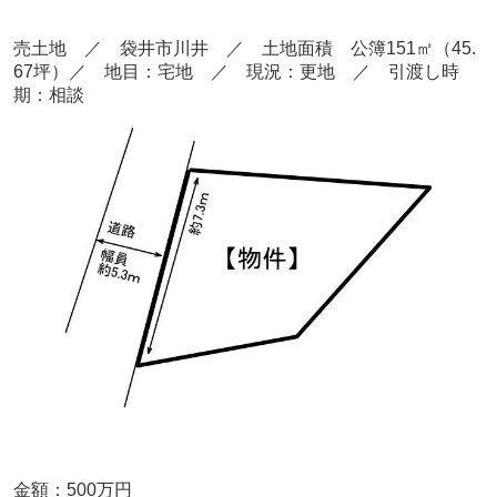
売土地 ／ 袋井市川井
／ 土地面積 公簿151
㎡（45.
67坪）
／ 地目：宅地 ／
現況：更地 ／ 引渡し時
期：相談
金額：500
万円