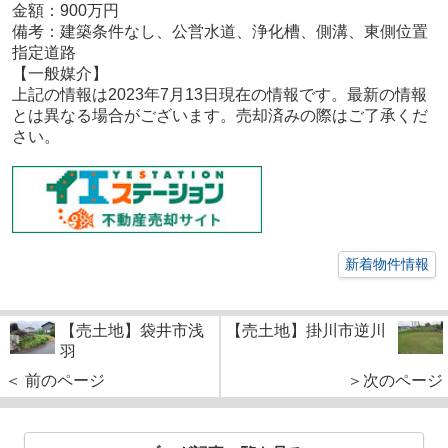
金額：900
万円
備考：
建築条件なし、公営水道、浄化槽、側溝、東側位置
指定道路
【一般媒
介
】
上記の情報は2023年7月13日現在の情報です。最新の情報
とは異なる場合がございます。売却済みの際はご了承くだ
さい。
新着物件情報
【売土地】袋井市浅
【売土地】掛川市逆川
羽
＜ 前のページ
＞次のページ