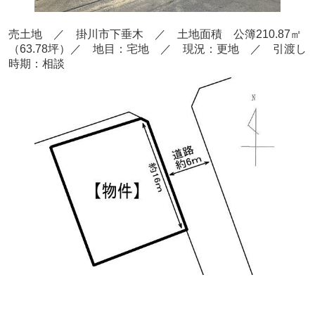
売土地 ／ 掛川市下垂木
／ 土地面積 公簿210.87
㎡
（63.78坪）
／ 地目：宅地 ／
現況：更地 ／ 引渡し
時期：相談