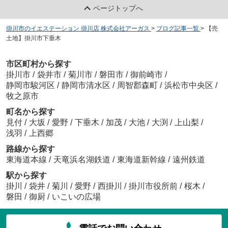
ページトップへ
掛川市のイエステーション 掛川店 株式会社アーガス
>
ブログ記事一覧
>
【売
土地】掛川市下垂木
市区町村から探す
掛川市
/
袋井市
/
菊川市
/
磐田市
/
御前崎市
/
静岡市駿河区
/
静岡市清水区
/
周智郡森町
/
浜松市中央区
/
牧之原市
町名から探す
見付
/
大坂
/
愛野
/
下垂木
/
加茂
/
大池
/
大渕
/
上山梨
/
浅羽
/
上西郷
路線から探す
東海道本線
/
天竜浜名湖鉄道
/
東海道新幹線
/
遠州鉄道
駅から探す
掛川
/
袋井
/
菊川
/
愛野
/
西掛川
/
掛川市役所前
/
桜木
/
磐田
/
御厨
/
いこいの広場