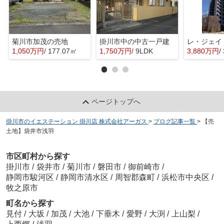
菊川市加茂の売地
掛川市中の中古一戸建
レ・ジェイ
1,050万円
/ 177.07㎡
1,750万円
/ 9LDK
3,880万円
/
ページトップへ
掛川市のイエステーション 掛川店 株式会社アーガス
>
ブログ記事一覧
>
【売
土地】袋井市浅羽
市区町村から探す
掛川市
/
袋井市
/
菊川市
/
磐田市
/
御前崎市
/
静岡市駿河区
/
静岡市清水区
/
周智郡森町
/
浜松市中央区
/
牧之原市
町名から探す
見付
/
大坂
/
加茂
/
大池
/
下垂木
/
愛野
/
大渕
/
上山梨
/