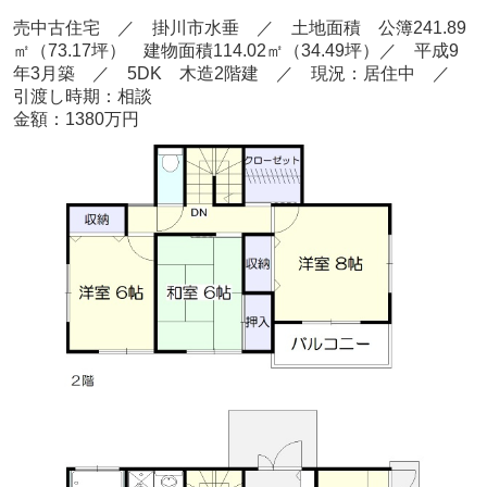
売中古住宅 ／ 掛川市水垂
／ 土地面積 公簿241.89
㎡（73.17坪） 建物面積114.02㎡（34.49坪）／ 平成9
年3
月築 ／ 5
DK 木造2階建 ／ 現況：居住中 ／
引渡し時期：相談
金額：1380
万円