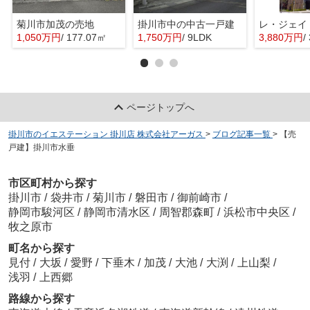
菊川市加茂の売地
掛川市中の中古一戸建
レ・ジェイ
1,050万円
/ 177.07㎡
1,750万円
/ 9LDK
3,880万円
/
ページトップへ
掛川市のイエステーション 掛川店 株式会社アーガス
>
ブログ記事一覧
>
【売
戸建】掛川市水垂
市区町村から探す
掛川市
/
袋井市
/
菊川市
/
磐田市
/
御前崎市
/
静岡市駿河区
/
静岡市清水区
/
周智郡森町
/
浜松市中央区
/
牧之原市
町名から探す
見付
/
大坂
/
愛野
/
下垂木
/
加茂
/
大池
/
大渕
/
上山梨
/
浅羽
/
上西郷
路線から探す