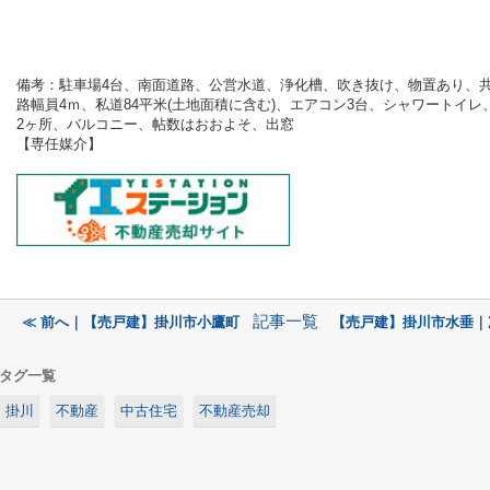
備考：
駐車場4台、南面道路、公営水道、浄化槽、吹き抜け、物置あり、
路幅員4ｍ、私道84平米(土地面積に含む)、エアコン3台、シャワートイレ
2ヶ所、バルコニー、帖数はおおよそ、出窓
【専任
媒介】
記事一覧
≪ 前へ｜【売戸建】掛川市小鷹町
【売戸建】掛川市水垂｜
タグ一覧
掛川
不動産
中古住宅
不動産売却