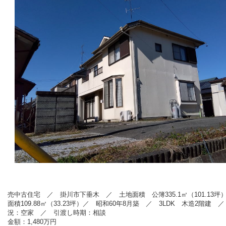
売中古住宅 ／ 掛川市下垂木
／ 土地面積 公簿335.1㎡（101.13坪
面積109.88㎡（33.23坪）／ 昭和60
年8
月築 ／ 3L
DK 木造2階建 ／
況：空家 ／ 引渡し時期：相談
金額：1,480
万円