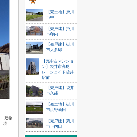
【売土地】掛川
市中
【売戸建】掛川
市印内
【売戸建】掛川
市大多郎
【売中古マンショ
ン】袋井市高尾
レ・ジェイド袋井
駅前
【売戸建】袋井
市久能
【売土地】掛川
市浜野新田
） 建物
【売戸建】菊川
 現
市下内田