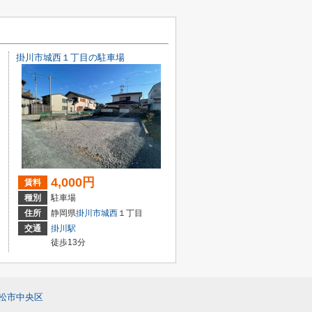
掛川市城西１丁目の駐車場
4,000円
賃料
種別
駐車場
住所
静岡県
掛川市
城西
１丁目
交通
掛川駅
徒歩13分
松市中央区