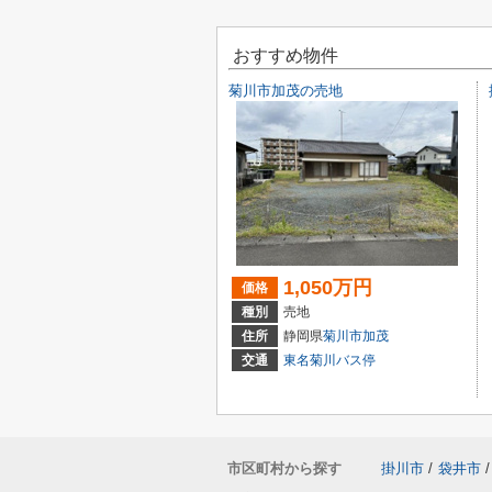
おすすめ物件
菊川市加茂の売地
1,050万円
価格
種別
売地
住所
静岡県
菊川市
加茂
交通
東名菊川バス停
市区町村から探す
掛川市
/
袋井市
/