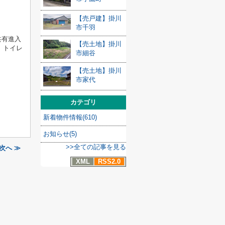
【売戸建】掛川
市千羽
共有進入
【売土地】掛川
、トイレ
市細谷
【売土地】掛川
市家代
カテゴリ
新着物件情報(610)
お知らせ(5)
>>全ての記事を見る
次へ ≫
XML
RSS2.0