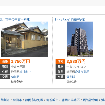
掛川市中の中古一戸建
レ・ジェイド袋井駅前
1,750万円
3,880万円
価格
価格
種別
中古一戸建
種別
中古マンション
住所
静岡県
掛川市
中
住所
静岡県
袋井市
高尾
交通
菊川駅
交通
袋井駅
徒歩99分
徒歩1分
菊川市
/
磐田市
/
静岡市駿河区
/
御前崎市
/
静岡市清水区
/
周智郡森町
/
浜