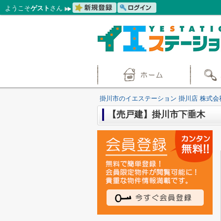
ようこそ
ゲスト
さん
掛川市のイエステーション 掛川店 株式会
【売戸建】掛川市下垂木