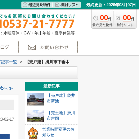
最終更新：2026年08月07日
00
00
件
件
最近見た物件
検討リスト
：水曜店休・GW・年末年始・夏季休業等
グ記事一覧
>
【売戸建】掛川市下垂木
最新記事
次へ ≫
【売戸建】袋井
市新池
【売土地】掛川
市吉岡
23-02-17
営業時間変更のお
知らせ