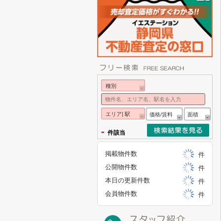
種別
エリア| 駅
価格/賃料
面積
-
件該当
掲載物件数
件
公開物件数
件
本日の更新件数
件
会員物件数
件