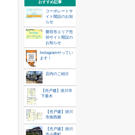
おすすめ記事
コーポレートサ
イト開設のお知
らせ
磐田市エリア売
却サイト開設の
お知らせ
Instagramやってい
ます！
店内のご紹介
【売戸建】掛川市
下垂木
【売戸建】掛川
市南西郷
【売戸建】掛川
市小鷹町