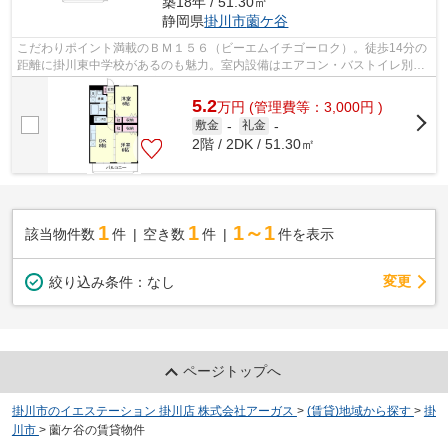
築18年 / 51.30㎡
静岡県
掛川市
薗ケ谷
こだわりポイント満載のＢＭ１５６（ビーエムイチゴーロク）。徒歩14分の
距離に掛川東中学校があるのも魅力。室内設備はエアコン・バストイレ別な
どが揃っているので、快適に過ごしや...
5.2
万
円
(管理費等：3,000円 )
敷金
-
礼金
-
2階 / 2DK / 51.30㎡
1
1
1～1
該当物件数
件
空き数
件
件を表示
変更
絞り込み条件：
なし
ページトップへ
掛川市のイエステーション 掛川店 株式会社アーガス
>
(賃貸)地域から探す
>
掛
川市
>
薗ケ谷の賃貸物件