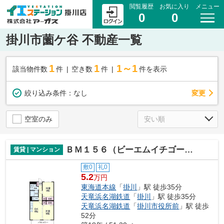
閲覧履歴
お気に入り
メニュー
0
0
掛川市薗ケ谷 不動産一覧
1
1
1～1
該当物件数
件
空き数
件
件を表示
変更
絞り込み条件：
なし
空室のみ
ＢＭ１５６（ビーエムイチゴーロク）
賃貸 | マンション
敷0
礼0
5.2
万円
東海道本線
「
掛川
」駅 徒歩35分
天竜浜名湖鉄道
「
掛川
」駅 徒歩35分
天竜浜名湖鉄道
「
掛川市役所前
」駅 徒歩
52分