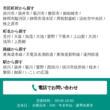
市区町村から探す
掛川市
/
袋井市
/
菊川市
/
磐田市
/
御前崎市
/
静岡市駿河区
/
静岡市清水区
/
周智郡森町
/
浜松市中央区
/
牧之原市
町名から探す
見付
/
大坂
/
加茂
/
大池
/
愛野
/
下垂木
/
上山梨
/
大渕
/
浅羽
/
上西郷
路線から探す
東海道本線
/
天竜浜名湖鉄道
/
東海道新幹線
/
遠州鉄道
駅から探す
掛川
/
袋井
/
菊川
/
愛野
/
西掛川
/
掛川市役所前
/
桜木
/
磐田
/
御厨
/
いこいの広場
電話でお問い合わせ
営業時間：
09:00-18:00
定休日：
水曜店休・GW・年末年始・夏季休業等