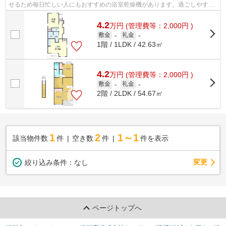
せるため毎日忙しい人にもおすすめの浴室乾燥機があります。過ごしやすい
環境を実現する、エアコン付きの物件...
4.2
万
円
(管理費等：2,000円 )
敷金
-
礼金
-
1階 / 1LDK / 42.63㎡
4.2
万
円
(管理費等：2,000円 )
敷金
-
礼金
-
2階 / 2LDK / 54.67㎡
1
2
1～1
該当物件数
件
空き数
件
件を表示
変更
絞り込み条件：
なし
ページトップへ