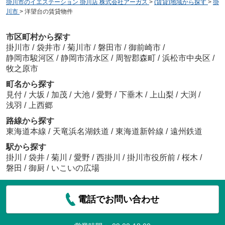
掛川市のイエステーション 掛川店 株式会社アーガス
>
(賃貸)地域から探す
>
掛
川市
>
洋望台の賃貸物件
市区町村から探す
掛川市
/
袋井市
/
菊川市
/
磐田市
/
御前崎市
/
静岡市駿河区
/
静岡市清水区
/
周智郡森町
/
浜松市中央区
/
牧之原市
町名から探す
見付
/
大坂
/
加茂
/
大池
/
愛野
/
下垂木
/
上山梨
/
大渕
/
浅羽
/
上西郷
路線から探す
東海道本線
/
天竜浜名湖鉄道
/
東海道新幹線
/
遠州鉄道
駅から探す
掛川
/
袋井
/
菊川
/
愛野
/
西掛川
/
掛川市役所前
/
桜木
/
磐田
/
御厨
/
いこいの広場
電話でお問い合わせ