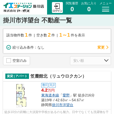
閲覧履歴
お気に入り
メニュー
0
0
掛川市洋望台 不動産一覧
1
2
1～1
該当物件数
件
空き数
件
件を表示
変更
絞り込み条件：
なし
空室のみ
笠麓館北（リュウロクカン）
賃貸 | アパート
敷0
礼0
4.2
万円
東海道本線
「
愛野
」駅 徒歩216分
築19年 / 42.63㎡～54.67㎡
静岡県
掛川市
洋望台
徒歩10分の距離に大須賀中学校があるのも魅力。日中でなくても洗濯物を干