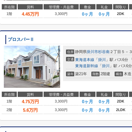
所在階
賃料
管理費・共益費
敷金
礼金
間取り
4.45
万円
0ヶ月
0ヶ月
1階
3,300円
2DK
プロスパーⅡ
静岡県
掛川市
杉谷南
２丁目５－
住所
交通
東海道本線
「
掛川
」駅 バス6分 
東海道新幹線
「
掛川
」駅 バス6
築21年
2階建
木造
築年
階数
構造
所在階
賃料
管理費・共益費
敷金
礼金
間取り
4.75
万円
0ヶ月
0ヶ月
1階
3,300円
2DK
5.6
万円
0ヶ月
0ヶ月
2階
3,300円
2LDK