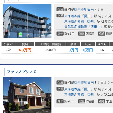
静岡県
掛川市
杉谷南
２丁目
住所
交通
東海道本線
「
掛川
」駅 徒歩26分
東海道新幹線
「
掛川
」駅 徒歩26
天竜浜名湖鉄道
「
西掛川
」駅 徒
築21年
3階建
鉄筋
築年
階数
構造
所在階
賃料
管理費・共益費
敷金
礼金
間取り
4.3
万円
0万円
0万円
2階
3,000円
1K
ファレノプシスＣ
静岡県
掛川市
杉谷南
１丁目１５
住所
交通
東海道本線
「
掛川
」駅 徒歩23分
東海道新幹線
「
掛川
」駅 バス12
築20年
2階建
木造
築年
階数
構造