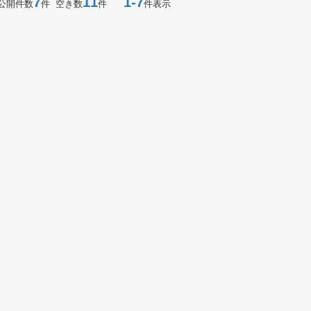
7
11
1-7
公開件数
件 空き数
件
件表示