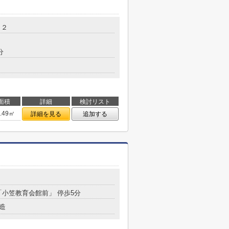
－２
分
面積
詳細
検討リスト
6.49㎡
詳細を見る
追加する
 「小笠教育会館前」 停歩5分
造