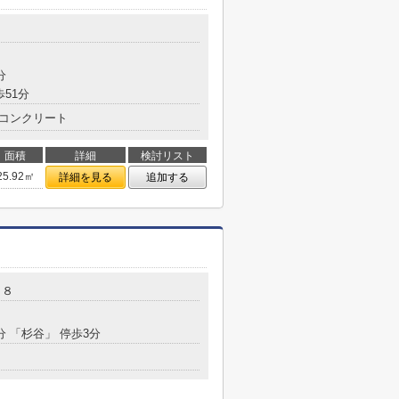
分
歩51分
コンクリート
面積
詳細
検討リスト
25.92㎡
詳細を見る
追加する
－８
分 「杉谷」 停歩3分