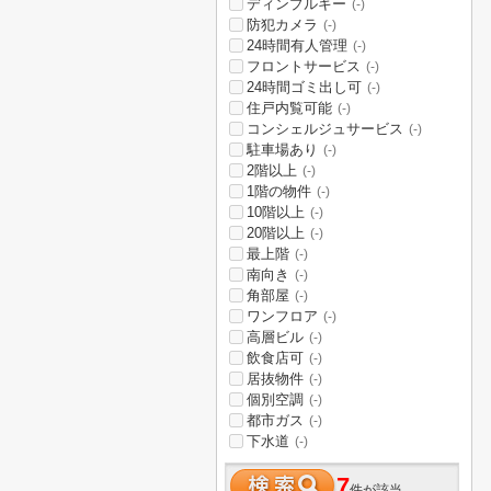
ディンプルキー
(-)
防犯カメラ
(-)
24時間有人管理
(-)
フロントサービス
(-)
24時間ゴミ出し可
(-)
住戸内覧可能
(-)
コンシェルジュサービス
(-)
駐車場あり
(-)
2階以上
(-)
1階の物件
(-)
10階以上
(-)
20階以上
(-)
最上階
(-)
南向き
(-)
角部屋
(-)
ワンフロア
(-)
高層ビル
(-)
飲食店可
(-)
居抜物件
(-)
個別空調
(-)
都市ガス
(-)
下水道
(-)
7
件が該当