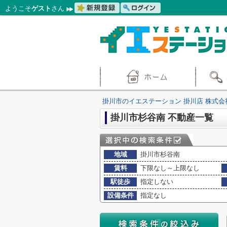
ようこそ
ゲスト
さん
掛川市のイエステーション 掛川店 株式会
掛川市杉谷南 不動産一覧
地域
掛川市杉谷南
賃料
下限なし～上限なし
駅徒歩
指定しない
設備条件
指定なし