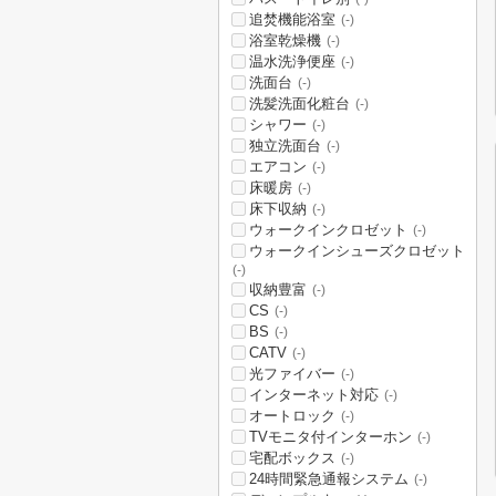
追焚機能浴室
(-)
浴室乾燥機
(-)
温水洗浄便座
(-)
洗面台
(-)
洗髪洗面化粧台
(-)
シャワー
(-)
独立洗面台
(-)
エアコン
(-)
床暖房
(-)
床下収納
(-)
ウォークインクロゼット
(-)
ウォークインシューズクロゼット
(-)
収納豊富
(-)
CS
(-)
BS
(-)
CATV
(-)
光ファイバー
(-)
インターネット対応
(-)
オートロック
(-)
TVモニタ付インターホン
(-)
宅配ボックス
(-)
24時間緊急通報システム
(-)