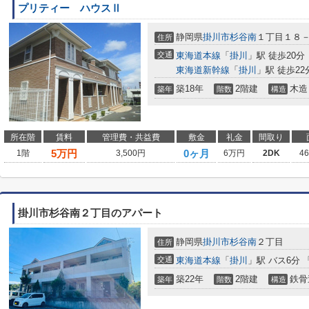
プリティー ハウスⅡ
静岡県
掛川市
杉谷南
１丁目１８
住所
交通
東海道本線
「
掛川
」駅 徒歩20分
東海道新幹線
「
掛川
」駅 徒歩22
築18年
2階建
木造
築年
階数
構造
所在階
賃料
管理費・共益費
敷金
礼金
間取り
5
万円
0ヶ月
1階
3,500円
6万円
2DK
4
掛川市杉谷南２丁目のアパート
静岡県
掛川市
杉谷南
２丁目
住所
交通
東海道本線
「
掛川
」駅 バス6分
築22年
2階建
鉄骨
築年
階数
構造