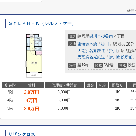
該当
ＳＹＬＰＨ・Ｋ（シルフ・ケー）
静岡県
掛川市
杉谷南
２丁目
住所
交通
東海道本線
「
掛川
」駅 徒歩28分
天竜浜名湖鉄道
「
掛川
」駅 徒歩2
天竜浜名湖鉄道
「
掛川市役所前
」
築19年
5階建
鉄筋
築年
階数
構造
所在階
賃料
管理費・共益費
敷金
礼金
間取り
3.9
万円
2階
3,000円
1K
25
4
万円
4階
3,000円
1K
25
3.9
万円
5階
3,000円
1K
25
サザンクロスI