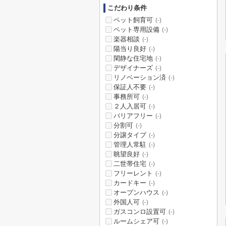
こだわり条件
ペット飼育可
(-)
ペット専用設備
(-)
楽器相談
(-)
陽当り良好
(-)
閑静な住宅地
(-)
デザイナーズ
(-)
リノベーション済
(-)
保証人不要
(-)
事務所可
(-)
２人入居可
(-)
バリアフリー
(-)
分割可
(-)
分譲タイプ
(-)
管理人常駐
(-)
眺望良好
(-)
二世帯住宅
(-)
フリーレント
(-)
カードキー
(-)
オープンハウス
(-)
外国人可
(-)
ガスコンロ設置可
(-)
ルームシェア可
(-)