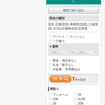
種別で絞り込む
現在の種別
賃貸,店舗(賃貸),事務所(賃貸),土地(賃
貸),住宅以外建物全部,駐車場
アパート
マンション
一戸建て
▼賃料
～
敷金・保証金なし
礼金・敷引なし
共益費・管理費込み
7
件が該当
間取り
ワンルーム
1K
1DK
1LDK
2K
2DK