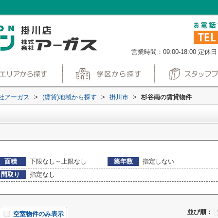
営業時間：09:00-18:00
定休日
社アーガス
>
(賃貸)地域から探す
>
掛川市
>
杉谷南の賃貸物件
面積
下限なし～上限なし
築年数
指定しない
間取り
指定なし
並び順：
空室物件のみ表示