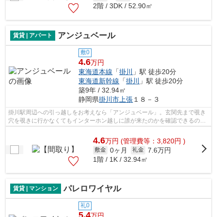
2階 / 3DK / 52.90㎡
アンジュベール
賃貸 | アパート
敷0
4.6
万円
東海道本線
「
掛川
」駅 徒歩20分
東海道新幹線
「
掛川
」駅 徒歩20分
築9年 / 32.94㎡
静岡県
掛川市
上張
１８－３
掛川駅周辺への引っ越しをお考えなら「アンジュベール」。玄関先まで覗き
穴を覗きに行かなくてもインターホン越しに誰が来たのかを確認できるので
安心感があります。駐車場に空きがあ...
4.6
万
円
(管理費等：3,820円 )
0ヶ月
7.6万円
敷金
礼金
1階 / 1K / 32.94㎡
パレロワイヤル
賃貸 | マンション
礼0
5.4
万円