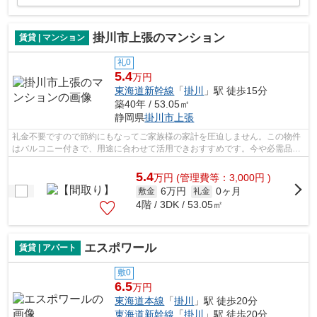
掛川市上張のマンション
賃貸 | マンション
礼0
5.4
万円
東海道新幹線
「
掛川
」駅 徒歩15分
築40年 / 53.05㎡
静岡県
掛川市
上張
礼金不要ですので節約にもなってご家族様の家計を圧迫しません。この物件
はバルコニー付きで、用途に合わせて活用できおすすめです。今や必需品と
もなったネット。こちらはインターネ...
5.4
万
円
(管理費等：3,000円 )
6万円
0ヶ月
敷金
礼金
4階 / 3DK / 53.05㎡
エスポワール
賃貸 | アパート
敷0
6.5
万円
東海道本線
「
掛川
」駅 徒歩20分
東海道新幹線
「
掛川
」駅 徒歩20分