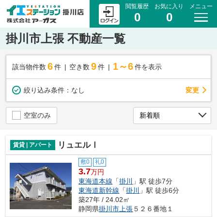
閲覧履歴
お気に入り
メニュー
0
0
掛川市上張 不動産一覧
6
9
1～6
該当物件数
件
空き数
件
件を表示
変更
絞り込み条件：
なし
空室のみ
リュエルⅠ
賃貸 | アパート
敷0
礼0
3.7
万円
東海道本線
「
掛川
」駅 徒歩7分
東海道新幹線
「
掛川
」駅 徒歩6分
築27年 / 24.02㎡
静岡県
掛川市
上張
５２６番地１