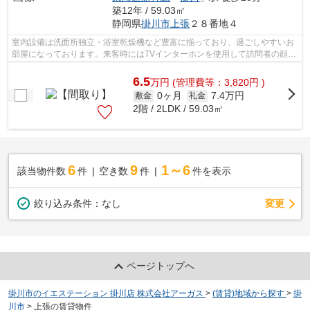
築12年 / 59.03㎡
静岡県
掛川市
上張
２８番地４
室内設備は洗面所独立・浴室乾燥機など豊富に揃っており、過ごしやすいお
部屋になっております。来客時にはTVインターホンを使用して訪問者の顔を
確認することができるので防犯対策に...
6.5
万
円
(管理費等：3,820円 )
0ヶ月
7.4万円
敷金
礼金
2階 / 2LDK / 59.03㎡
6
9
1～6
該当物件数
件
空き数
件
件を表示
変更
絞り込み条件：
なし
ページトップへ
掛川市のイエステーション 掛川店 株式会社アーガス
>
(賃貸)地域から探す
>
掛
川市
>
上張の賃貸物件