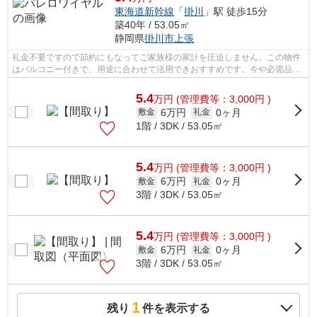
東海道新幹線
「
掛川
」駅 徒歩15分
築40年 / 53.05㎡
静岡県
掛川市
上張
礼金不要ですので節約にもなってご家族様の家計を圧迫しません。この物件
はバルコニー付きで、用途に合わせて活用できおすすめです。今や必需品と
もなったネット。こちらはインターネ...
5.4
万
円
(管理費等：3,000円 )
6万円
0ヶ月
敷金
礼金
1階 / 3DK / 53.05㎡
5.4
万
円
(管理費等：3,000円 )
6万円
0ヶ月
敷金
礼金
3階 / 3DK / 53.05㎡
5.4
万
円
(管理費等：3,000円 )
6万円
0ヶ月
敷金
礼金
3階 / 3DK / 53.05㎡
1
残り
件を表示する