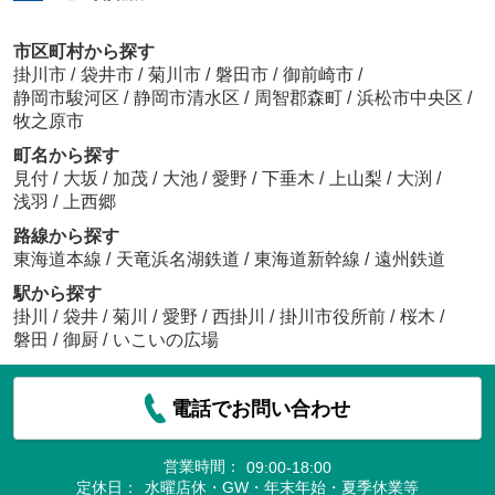
市区町村から探す
掛川市
/
袋井市
/
菊川市
/
磐田市
/
御前崎市
/
静岡市駿河区
/
静岡市清水区
/
周智郡森町
/
浜松市中央区
/
牧之原市
町名から探す
見付
/
大坂
/
加茂
/
大池
/
愛野
/
下垂木
/
上山梨
/
大渕
/
浅羽
/
上西郷
路線から探す
東海道本線
/
天竜浜名湖鉄道
/
東海道新幹線
/
遠州鉄道
駅から探す
掛川
/
袋井
/
菊川
/
愛野
/
西掛川
/
掛川市役所前
/
桜木
/
磐田
/
御厨
/
いこいの広場
電話でお問い合わせ
営業時間：
09:00-18:00
定休日：
水曜店休・GW・年末年始・夏季休業等