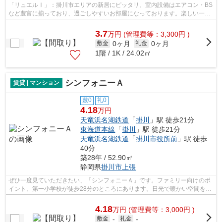
「リュエルⅠ」：掛川市エリアの新居にピッタリ。室内設備はエアコン・BS
など豊富に揃っており、過ごしやすいお部屋になっております。楽しい一人
暮らしがおくれるお料理ラクラクのキッ...
3.7
万
円
(管理費等：3,300円 )
0ヶ月
0ヶ月
敷金
礼金
1階 / 1K / 24.02㎡
シンフォニーＡ
賃貸 | マンション
敷0
礼0
4.18
万円
天竜浜名湖鉄道
「
掛川
」駅 徒歩21分
東海道本線
「
掛川
」駅 徒歩21分
天竜浜名湖鉄道
「
掛川市役所前
」駅 徒歩
40分
築28年 / 52.90㎡
静岡県
掛川市
上張
ぜひ一度見ていただきたい、「シンフォニーＡ」です。ファミリー向けのポ
イント、第一小学校が徒歩28分のところにあります。日光で暖かい空間を作
り出す南向きの間取りです。掛川市や...
4.18
万
円
(管理費等：3,000円 )
敷金
-
礼金
-