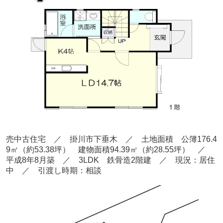
売中古住宅 ／ 掛川市下垂木
／ 土地面積 公簿176.4
9
㎡
（約53.38
坪） 建物面積94.39
㎡（約28.55坪
） ／
平成8年8
月
築
／ 3LDK 鉄骨造2階建
／ 現況：居住
中
／ 引渡し時期：相談