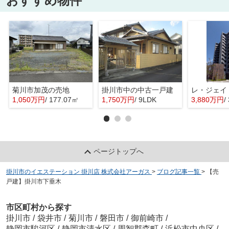
おすすめ物件
菊川市加茂の売地
掛川市中の中古一戸建
レ・ジェイ
1,050万円
/ 177.07㎡
1,750万円
/ 9LDK
3,880万円
/
ページトップへ
掛川市のイエステーション 掛川店 株式会社アーガス
>
ブログ記事一覧
>
【売
戸建】掛川市下垂木
市区町村から探す
掛川市
/
袋井市
/
菊川市
/
磐田市
/
御前崎市
/
静岡市駿河区
/
静岡市清水区
/
周智郡森町
/
浜松市中央区
/