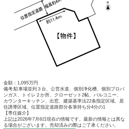
金額：1,095
万円
備考:
駐車場並列３台、公営水道、個別浄化槽、個別プロパ
ンガス、トイレ２か所、クローゼット2帖、バルコニー、
カウンターキッチン、出窓、建築基準法22条指定区域、居
住誘導区域、位置指定道路部分各筆持ち分4分の1
【専任
媒介
】
上記は2026年7
月6
日現在の情報です。最新の情報とは異な
る場合がございます。売却済みの際はご了承ください。