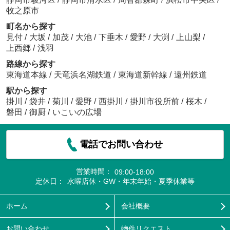
牧之原市
町名から探す
見付
/
大坂
/
加茂
/
大池
/
下垂木
/
愛野
/
大渕
/
上山梨
/
上西郷
/
浅羽
路線から探す
東海道本線
/
天竜浜名湖鉄道
/
東海道新幹線
/
遠州鉄道
駅から探す
掛川
/
袋井
/
菊川
/
愛野
/
西掛川
/
掛川市役所前
/
桜木
/
磐田
/
御厨
/
いこいの広場
電話でお問い合わせ
営業時間：
09:00-18:00
定休日：
水曜店休・GW・年末年始・夏季休業等
ホーム
会社概要
お問い合わせ
物件リクエスト