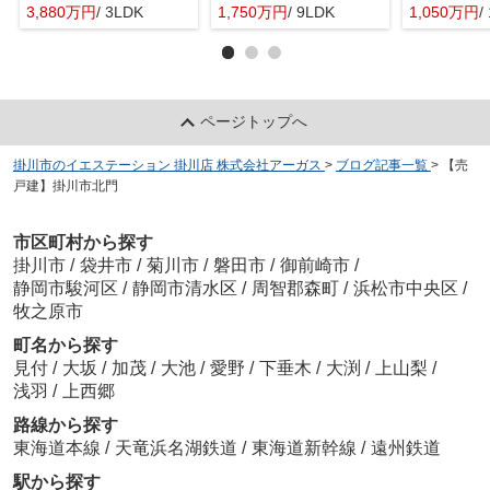
3,880万円
/ 3LDK
1,750万円
/ 9LDK
1,050万円
/
ページトップへ
掛川市のイエステーション 掛川店 株式会社アーガス
>
ブログ記事一覧
>
【売
戸建】掛川市北門
市区町村から探す
掛川市
/
袋井市
/
菊川市
/
磐田市
/
御前崎市
/
静岡市駿河区
/
静岡市清水区
/
周智郡森町
/
浜松市中央区
/
牧之原市
町名から探す
見付
/
大坂
/
加茂
/
大池
/
愛野
/
下垂木
/
大渕
/
上山梨
/
浅羽
/
上西郷
路線から探す
東海道本線
/
天竜浜名湖鉄道
/
東海道新幹線
/
遠州鉄道
駅から探す