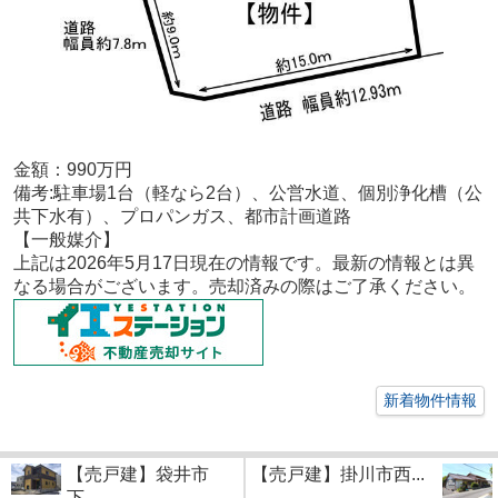
金額：9
90
万円
備考:
駐車場1台（軽なら2台）、公営水道、個別浄化槽（公
共下水有）、プロパンガス、都市計画道路
【一般
媒介
】
上記は2026年5
月17
日現在の情報です。最新の情報とは異
なる場合がございます。売却済みの際はご了承ください。
新着物件情報
【売戸建】袋井市
【売戸建】掛川市西...
下...