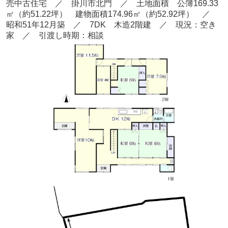
売中古住宅 ／ 掛川市北門
／ 土地面積 公簿169.33
㎡
（約51.22
坪） 建物面積174.96
㎡（約52.92坪
） ／
昭和51年12
月
築
／ 7DK 木造2階建
／ 現況：空き
家
／ 引渡し時期：相談