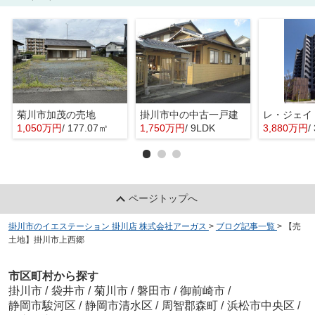
菊川市加茂の売地
掛川市中の中古一戸建
レ・ジェイ
1,050万円
/ 177.07㎡
1,750万円
/ 9LDK
3,880万円
/
ページトップへ
掛川市のイエステーション 掛川店 株式会社アーガス
>
ブログ記事一覧
>
【売
土地】掛川市上西郷
市区町村から探す
掛川市
/
袋井市
/
菊川市
/
磐田市
/
御前崎市
/
静岡市駿河区
/
静岡市清水区
/
周智郡森町
/
浜松市中央区
/