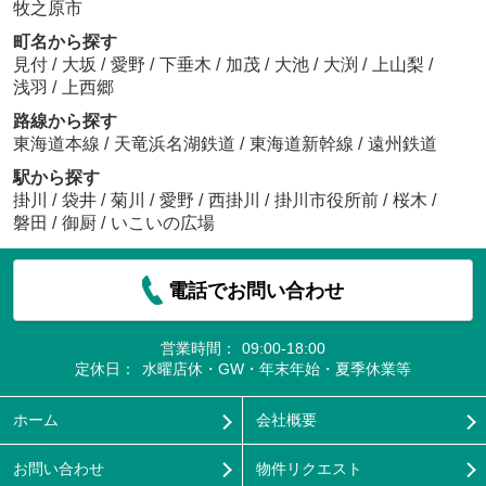
牧之原市
町名から探す
見付
/
大坂
/
愛野
/
下垂木
/
加茂
/
大池
/
大渕
/
上山梨
/
浅羽
/
上西郷
路線から探す
東海道本線
/
天竜浜名湖鉄道
/
東海道新幹線
/
遠州鉄道
駅から探す
掛川
/
袋井
/
菊川
/
愛野
/
西掛川
/
掛川市役所前
/
桜木
/
磐田
/
御厨
/
いこいの広場
電話でお問い合わせ
営業時間：
09:00-18:00
定休日：
水曜店休・GW・年末年始・夏季休業等
ホーム
会社概要
お問い合わせ
物件リクエスト