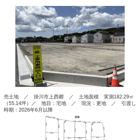
売土地 ／ 掛川市上西郷
／ 土地面積 実測182.29
㎡
（55.14
坪）
／ 地目：宅地
／ 現況：更地 ／ 引渡し
時期：2026年6月以降