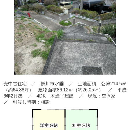
売中古住宅 ／ 掛川市水垂
／ 土地面積 公簿214.5
㎡
（約64.88
坪） 建物面積86.12
㎡（約26.05坪
） ／ 平成
6
年2月
築
／ 4DK 木造平屋建
／ 現況：空き家
／ 引渡し時期：相談