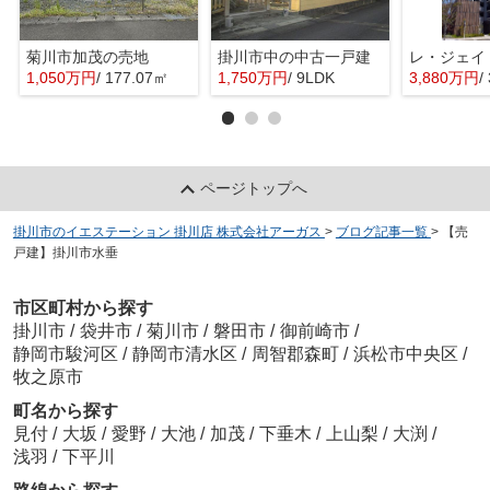
菊川市加茂の売地
掛川市中の中古一戸建
レ・ジェイ
1,050万円
/ 177.07㎡
1,750万円
/ 9LDK
3,880万円
/
ページトップへ
掛川市のイエステーション 掛川店 株式会社アーガス
>
ブログ記事一覧
>
【売
戸建】掛川市水垂
市区町村から探す
掛川市
/
袋井市
/
菊川市
/
磐田市
/
御前崎市
/
静岡市駿河区
/
静岡市清水区
/
周智郡森町
/
浜松市中央区
/
牧之原市
町名から探す
見付
/
大坂
/
愛野
/
大池
/
加茂
/
下垂木
/
上山梨
/
大渕
/
浅羽
/
下平川