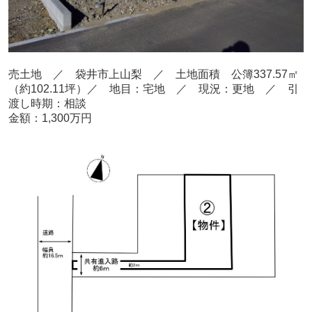
売
土地 ／ 袋井市上山梨
／ 土地面積 公簿337.57
㎡
（約102.11坪）
／ 地目：宅地
／
現況：更地 ／ 引
渡し時期：相談
金額：1,300
万円