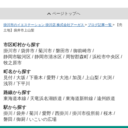
ページトップへ
掛川市のイエステーション 掛川店 株式会社アーガス
>
ブログ記事一覧
>
【売
土地】袋井市上山梨
市区町村から探す
掛川市
/
袋井市
/
菊川市
/
磐田市
/
御前崎市
/
静岡市駿河区
/
静岡市清水区
/
周智郡森町
/
浜松市中央区
/
牧之原市
町名から探す
見付
/
大坂
/
下垂木
/
愛野
/
大池
/
加茂
/
上山梨
/
大渕
/
浅羽
/
下平川
路線から探す
東海道本線
/
天竜浜名湖鉄道
/
東海道新幹線
/
遠州鉄道
駅から探す
掛川
/
袋井
/
菊川
/
愛野
/
西掛川
/
掛川市役所前
/
桜木
/
磐田
/
御厨
/
いこいの広場