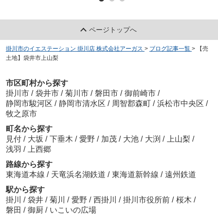
ページトップへ
掛川市のイエステーション 掛川店 株式会社アーガス
>
ブログ記事一覧
>
【売
土地】袋井市上山梨
市区町村から探す
掛川市
/
袋井市
/
菊川市
/
磐田市
/
御前崎市
/
静岡市駿河区
/
静岡市清水区
/
周智郡森町
/
浜松市中央区
/
牧之原市
町名から探す
見付
/
大坂
/
下垂木
/
愛野
/
加茂
/
大池
/
大渕
/
上山梨
/
浅羽
/
上西郷
路線から探す
東海道本線
/
天竜浜名湖鉄道
/
東海道新幹線
/
遠州鉄道
駅から探す
掛川
/
袋井
/
菊川
/
愛野
/
西掛川
/
掛川市役所前
/
桜木
/
磐田
/
御厨
/
いこいの広場