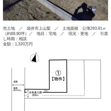
売
土地 ／ 袋井市上山梨
／ 土地面積 公簿293.91
㎡
（約88.90坪）
／ 地目：宅地
／
現況：更地 ／ 引渡
し時期：相談
金額：1,320
万円