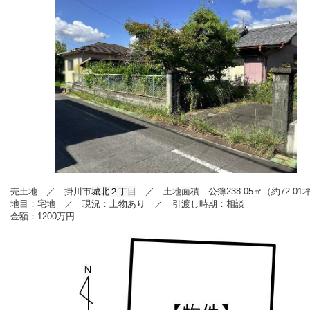
売
土地 ／ 掛川市
城北２丁目
／ 土地面積 公簿238.05
㎡（約72.01
地目：宅地
／
現況：上物あり ／ 引渡し時期：相談
金額：1200
万円