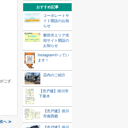
おすすめ記事
コーポレートサ
イト開設のお知
らせ
磐田市エリア売
却サイト開設の
お知らせ
Instagramやってい
ます！
店内のご紹介
がござ
【売戸建】掛川市
下垂木
【売戸建】掛川
市南西郷
次へ ≫
【売戸建】掛川