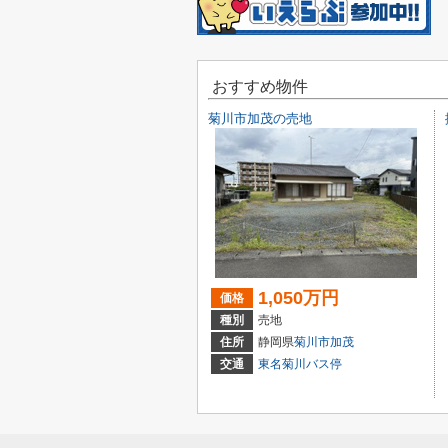
おすすめ物件
菊川市加茂の売地
1,050万円
価格
種別
売地
住所
静岡県
菊川市
加茂
交通
東名菊川バス停