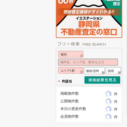
種別
エリア| 駅
価格/賃料
面積
-
件該当
掲載物件数
件
公開物件数
件
本日の更新件数
件
会員物件数
件