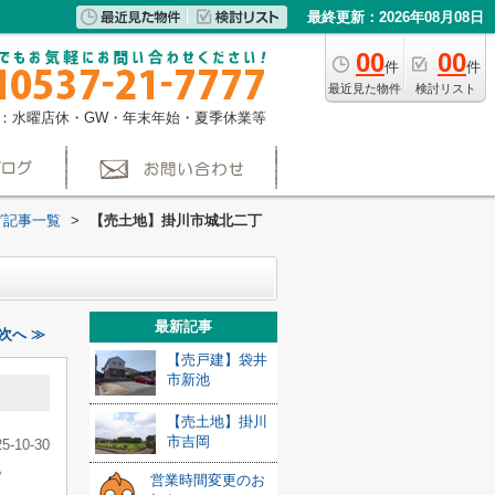
最終更新：2026年08月08日
00
00
件
件
最近見た物件
検討リスト
：水曜店休・GW・年末年始・夏季休業等
グ記事一覧
>
【売土地】掛川市城北二丁
最新記事
次へ ≫
【売戸建】袋井
市新池
【売土地】掛川
市吉岡
25-10-30
。
営業時間変更のお