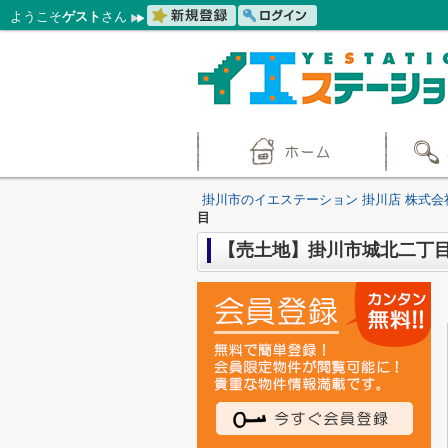
ようこそ
ゲスト
さん
掛川市のイエステーション 掛川店 株式会
目
【売土地】掛川市城北二丁