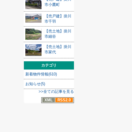
市小鷹町
【売戸建】掛川
市千羽
【売土地】掛川
市細谷
【売土地】掛川
市家代
カテゴリ
新着物件情報(610)
お知らせ(5)
>>全ての記事を見る
XML
RSS2.0