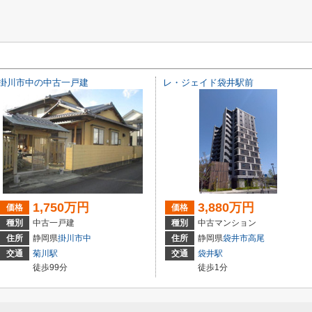
掛川市中の中古一戸建
レ・ジェイド袋井駅前
1,750万円
3,880万円
価格
価格
種別
中古一戸建
種別
中古マンション
住所
静岡県
掛川市
中
住所
静岡県
袋井市
高尾
交通
菊川駅
交通
袋井駅
徒歩99分
徒歩1分