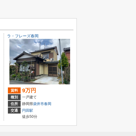
ラ・フレーズ春岡
9万円
賃料
種別
一戸建て
住所
静岡県
袋井市
春岡
交通
円田駅
徒歩50分