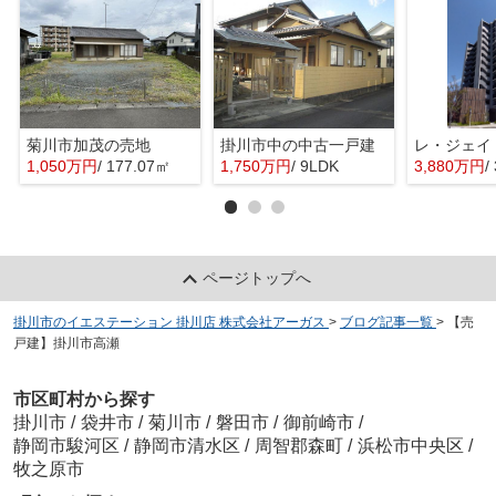
菊川市加茂の売地
掛川市中の中古一戸建
レ・ジェイ
1,050万円
/ 177.07㎡
1,750万円
/ 9LDK
3,880万円
/
ページトップへ
掛川市のイエステーション 掛川店 株式会社アーガス
>
ブログ記事一覧
>
【売
戸建】掛川市高瀬
市区町村から探す
掛川市
/
袋井市
/
菊川市
/
磐田市
/
御前崎市
/
静岡市駿河区
/
静岡市清水区
/
周智郡森町
/
浜松市中央区
/
牧之原市