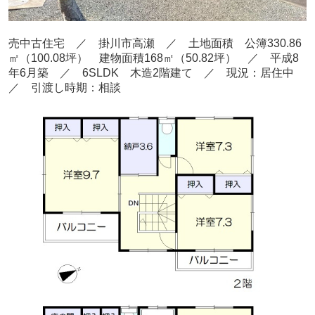
売中古住宅 ／ 掛川市高瀬
／ 土地面積 公簿330.86
㎡
（100.08
坪） 建物面積168
㎡（50.82坪
） ／ 平成8
年6月
築
／ 6SLDK 木造2階建て
／ 現況：居住中
／ 引渡し時期：相談