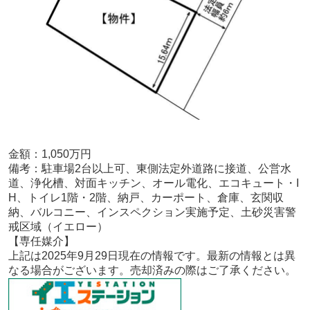
金額：1,050
万円
備考：
駐車場2台以上可、東側法定外道路に接道、公営水
道、浄化槽、対面キッチン、オール電化、エコキュート・I
H、トイレ1階・2階、納戸、カーポート、倉庫、玄関収
納、バルコニー、インスペクション実施予定、土砂災害警
戒区域（イエロー）
【専任
媒介
】
上記は2025年9
月29
日現在の情報です。最新の情報とは異
なる場合がございます。売却済みの際はご了承ください。