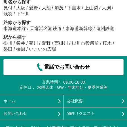
町名から探す
見付
/
大坂
/
愛野
/
大池
/
加茂
/
下垂木
/
上山梨
/
大渕
/
浅羽
/
下平川
路線から探す
東海道本線
/
天竜浜名湖鉄道
/
東海道新幹線
/
遠州鉄道
駅から探す
掛川
/
袋井
/
菊川
/
愛野
/
西掛川
/
掛川市役所前
/
桜木
/
磐田
/
御厨
/
いこいの広場
電話でお問い合わせ
営業時間：
09:00-18:00
定休日：
水曜店休・GW・年末年始・夏季休業等
ホーム
会社概要
お問い合わせ
物件リクエスト