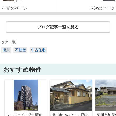
川...
＜ 前のページ
＞次のページ
ブログ記事一覧を見る
タグ一覧
掛川
不動産
中古住宅
おすすめ物件
レ・ジェイド袋井駅前
掛川市中の中古一戸建
菊川市加茂