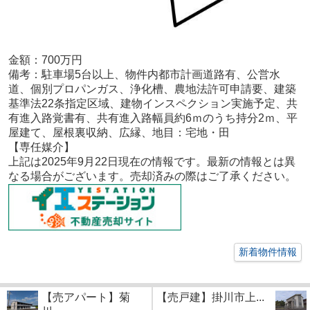
金額：700
万円
備考：
駐車場5台以上、物件内都市計画道路有、公営水
道、個別プロパンガス、浄化槽、農地法許可申請要、建築
基準法22条指定区域、建物インスペクション実施予定、共
有進入路覚書有、共有進入路幅員約6ｍのうち持分2ｍ、平
屋建て、屋根裏収納、広縁、地目：宅地・田
【専任
媒介
】
上記は2025年9
月22
日現在の情報です。最新の情報とは異
なる場合がございます。売却済みの際はご了承ください。
新着物件情報
【売アパート】菊
【売戸建】掛川市上...