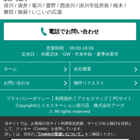
掛川
/
袋井
/
菊川
/
愛野
/
西掛川
/
掛川市役所前
/
桜木
/
磐田
/
御厨
/
いこいの広場
電話でお問い合わせ
営業時間：
09:00-18:00
定休日：
水曜店休・GW・年末年始・夏季休業等
ホーム
会社概要
お問い合わせ
物件リクエスト
プライバシーポリシー
利用規約
アクセスマップ
PCサイト
Copyright(c) イエステーション掛川店 株式会社アーガ
ス All rights reserved.
当サイトでは、お客様の当サイト利用状況把握、サービス向上検討を目的と
して、クッキー（Cookie）を使用しています。
詳しくは、当社の
「Cookieの取扱いについて」
をご確認ください。