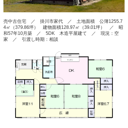
売中古住宅 ／ 掛川市家代
／ 土地面積 公簿1255.7
4㎡
（379.86
坪） 建物面積128.97
㎡（39.01坪
） ／ 昭
和57
年10月
築
／ 5DK 木造平屋建て
／ 現況：空
家
／ 引渡し時期：相談