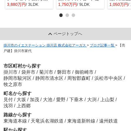
3,880万円
/ 3LDK
1,750万円
/ 9LDK
1,050万円
/
ページトップへ
掛川市のイエステーション 掛川店 株式会社アーガス
>
ブログ記事一覧
>
【売
戸建】掛川市家代
市区町村から探す
掛川市
/
袋井市
/
菊川市
/
磐田市
/
御前崎市
/
静岡市駿河区
/
静岡市清水区
/
周智郡森町
/
浜松市中央区
/
牧之原市
町名から探す
見付
/
大坂
/
加茂
/
大池
/
愛野
/
下垂木
/
大渕
/
上山梨
/
浅羽
/
上西郷
路線から探す
東海道本線
/
天竜浜名湖鉄道
/
東海道新幹線
/
遠州鉄道
駅から探す