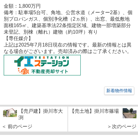
金額：1,800
万円
備考：
駐車場5台可、角地、公営水道（メーター2基）、個
別プロパンガス、個別浄化槽（2ヵ所）、出窓、最低敷地
面積165㎡、建築基準法22条指定区域、建物一部増築部分
未登記、別棟（離れ）建物（約10坪）有り
【専任
媒介
】
上記は2025年7
月18
日現在の情報です。最新の情報とは異
なる場合がございます。売却済みの際はご了承ください。
新着物件情報
【売戸建】掛川市大
【売土地】掛川市篠場
渕
＜ 前のページ
＞次のページ