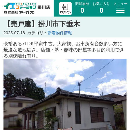
閲覧履歴
お気に入り
メニュー
0
0
【売戸建】掛川市下垂木
2025-07-18
カテゴリ：
新着物件情報
余裕ある7LDK平家中古、大家族、お車所有台数多い方に
最適な敷地広さ。店舗・塾・趣味の部屋等多目的利用でき
る別棟離れ有り。