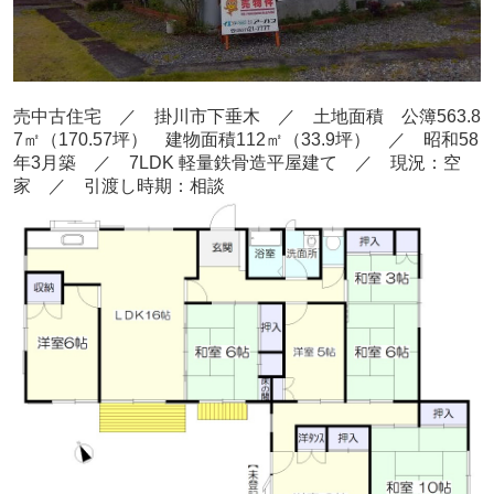
売中古住宅 ／ 掛川市下垂木
／ 土地面積 公簿563.8
7㎡
（170.57
坪） 建物面積112
㎡（33.9坪
） ／ 昭和58
年3月
築
／ 7LDK
軽量鉄骨造平屋建て
／ 現況：空
家
／ 引渡し時期：相談