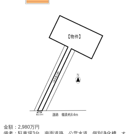
金額：2,980
万円
備考：
駐車場3台、南面道路、公営水道、個別浄化槽、オ