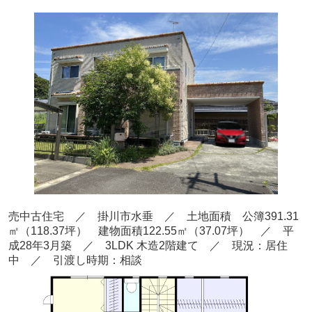
売中古住宅 ／ 掛川市水垂
／ 土地面積 公簿391.31
㎡
（118.37
坪） 建物面積122.55
㎡（37.07坪
） ／ 平
成28年3月
築
／ 3LDK
木造2階建て
／ 現況：居住
中
／ 引渡し時期：相談