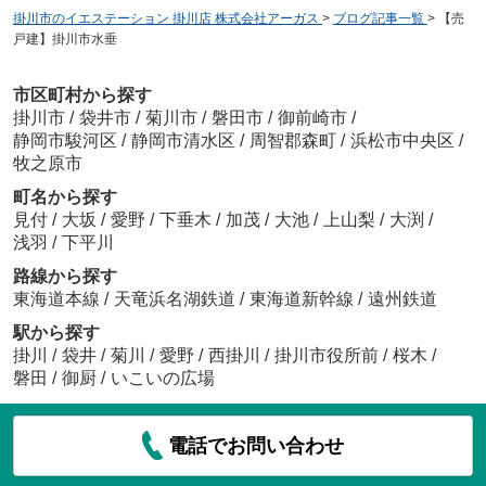
掛川市のイエステーション 掛川店 株式会社アーガス
>
ブログ記事一覧
>
【売
戸建】掛川市水垂
市区町村から探す
掛川市
/
袋井市
/
菊川市
/
磐田市
/
御前崎市
/
静岡市駿河区
/
静岡市清水区
/
周智郡森町
/
浜松市中央区
/
牧之原市
町名から探す
見付
/
大坂
/
愛野
/
下垂木
/
加茂
/
大池
/
上山梨
/
大渕
/
浅羽
/
下平川
路線から探す
東海道本線
/
天竜浜名湖鉄道
/
東海道新幹線
/
遠州鉄道
駅から探す
掛川
/
袋井
/
菊川
/
愛野
/
西掛川
/
掛川市役所前
/
桜木
/
磐田
/
御厨
/
いこいの広場
電話でお問い合わせ