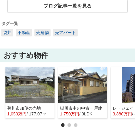
ブログ記事一覧を見る
タグ一覧
袋井
不動産
売建物
売アパート
おすすめ物件
菊川市加茂の売地
掛川市中の中古一戸建
レ・ジェイ
1,050万円
/ 177.07㎡
1,750万円
/ 9LDK
3,880万円
/