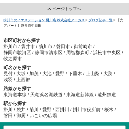
ページトップへ
掛川市のイエステーション 掛川店 株式会社アーガス
>
ブログ記事一覧
>
【売
アパート】袋井市中新田
市区町村から探す
掛川市
/
袋井市
/
菊川市
/
磐田市
/
御前崎市
/
静岡市駿河区
/
静岡市清水区
/
周智郡森町
/
浜松市中央区
/
牧之原市
町名から探す
見付
/
大坂
/
加茂
/
大池
/
愛野
/
下垂木
/
上山梨
/
大渕
/
浅羽
/
上西郷
路線から探す
東海道本線
/
天竜浜名湖鉄道
/
東海道新幹線
/
遠州鉄道
駅から探す
掛川
/
袋井
/
菊川
/
愛野
/
西掛川
/
掛川市役所前
/
桜木
/
磐田
/
御厨
/
いこいの広場