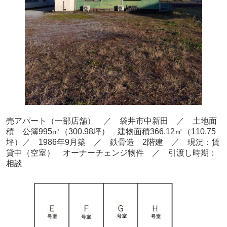
売アパート（一部店舗） ／ 袋井市中新田
／ 土地面
積 公簿995
㎡（300.98坪） 建物面積366.12
㎡（110.75
坪）／ 1986年9月築
／ 鉄骨造 2階建
／ 現況：賃
貸中（空室）
オーナーチェンジ物件 ／ 引渡し時期：
相談