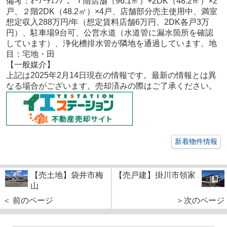
備考：
ｵｰﾅｰﾁｪﾝｼﾞ、１階店舗（96.1㎡）+2DK（48.2㎡）×2
戸、２階2DK（48.2㎡）×4戸、店舗部分売主使用中、満室
想定収入288万円/年（想定賃料店舗6万円、2DK各戸3万
円）、駐車場9台可、公営水道（水道管に漏水箇所を確認
しています）、浄化槽排水管が隣地を通過しています、地
目：宅地・田
【一般媒介
】
上記は2025年2月14
日現在の情報です。最新の情報とは異
なる場合がございます。売却済みの際はご了承ください。
新着物件情報
【売土地】袋井市梅
【売戸建】掛川市領家
山
＜ 前のページ
＞次のページ