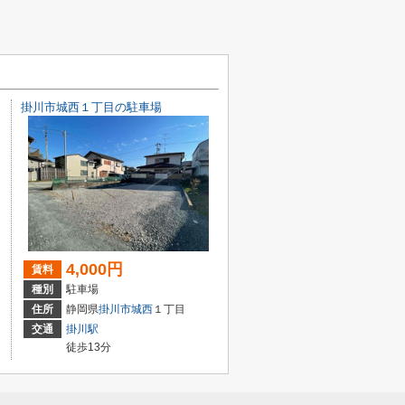
掛川市城西１丁目の駐車場
4,000円
賃料
種別
駐車場
住所
静岡県
掛川市
城西
１丁目
交通
掛川駅
徒歩13分