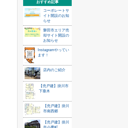
おすすめ記事
コーポレートサ
イト開設のお知
らせ
磐田市エリア売
却サイト開設の
お知らせ
Instagramやってい
ます！
店内のご紹介
【売戸建】掛川市
下垂木
【売戸建】掛川
市南西郷
【売戸建】掛川
市小鷹町