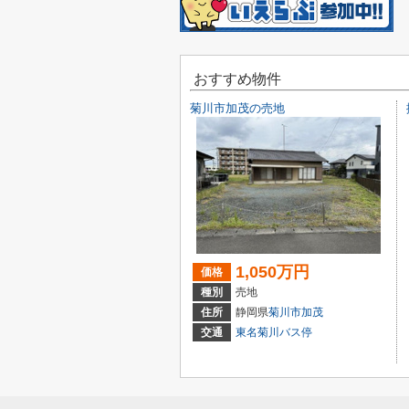
おすすめ物件
菊川市加茂の売地
1,050万円
価格
種別
売地
住所
静岡県
菊川市
加茂
交通
東名菊川バス停