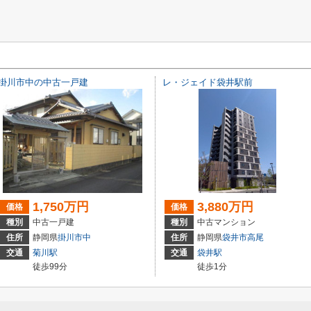
掛川市中の中古一戸建
レ・ジェイド袋井駅前
1,750万円
3,880万円
価格
価格
種別
中古一戸建
種別
中古マンション
住所
静岡県
掛川市
中
住所
静岡県
袋井市
高尾
交通
菊川駅
交通
袋井駅
徒歩99分
徒歩1分