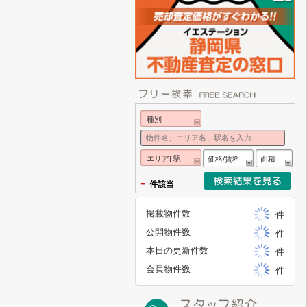
種別
エリア| 駅
価格/賃料
面積
-
件該当
掲載物件数
件
公開物件数
件
本日の更新件数
件
会員物件数
件