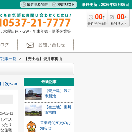
最終更新：2026年08月06日
00
00
件
件
最近見た物件
検討リスト
：水曜店休・GW・年末年始・夏季休業等
グ記事一覧
>
【売土地】袋井市梅山
最新記事
｜次へ ≫
【売戸建】袋井
市新池
【売土地】掛川
市吉岡
25-02-11
地し生活
営業時間変更のお
ゆったり
知らせ
きな住宅