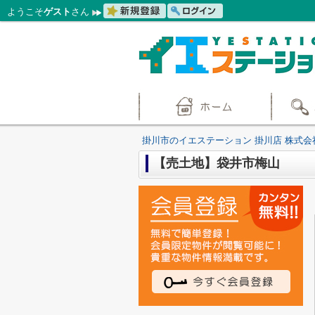
ようこそ
ゲスト
さん
掛川市のイエステーション 掛川店 株式会
【売土地】袋井市梅山