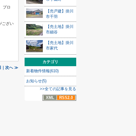
、プロ
【売戸建】掛川
市千羽
がござい
【売土地】掛川
市細谷
【売土地】掛川
市家代
カテゴリ
｜次へ ≫
新着物件情報(610)
お知らせ(5)
>>全ての記事を見る
XML
RSS2.0