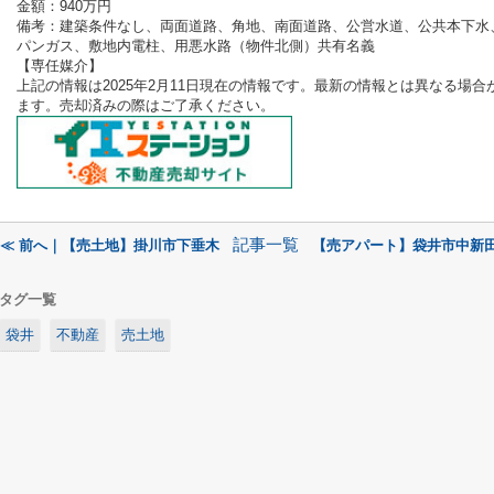
金額：940
万円
備考：
建築条件なし、両面道路、角地、南面道路、公営水道、公共本下水
パンガス、敷地内電柱、用悪水路（物件北側）共有名義
【専任媒介
】
上記の情報は2025
年2月11
日現在の情報です。最新の情報とは異なる場合
ます。売却済みの際はご了承ください。
記事一覧
≪ 前へ｜【売土地】掛川市下垂木
【売アパート】袋井市中新田
タグ一覧
袋井
不動産
売土地