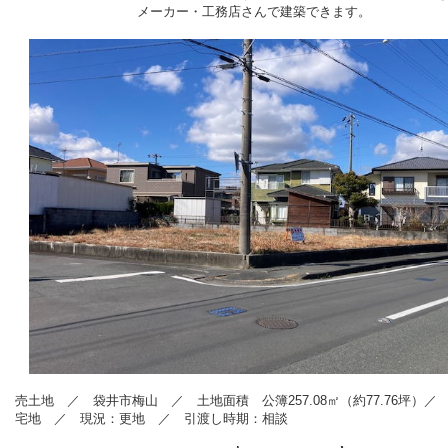
メーカー・工務店さんで建築できます。
売
土地 ／ 袋井市梅山
／ 土地面積 公簿257.08
㎡（約77.76坪）
／
宅地
／
現況：更地 ／ 引渡し時期：相談