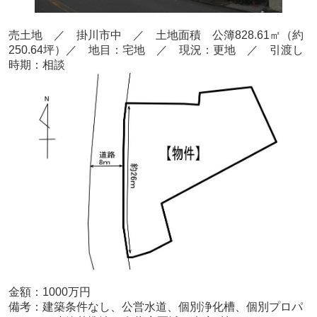
売
土地 ／ 掛川市中
／ 土地面積 公簿828.61
㎡（約
250.64坪）
／ 地目：宅地
／
現況：更地 ／ 引渡し
時期：相談
金額：1000
万円
備考：
建築条件なし、公営水道、個別浄化槽、個別プロパ