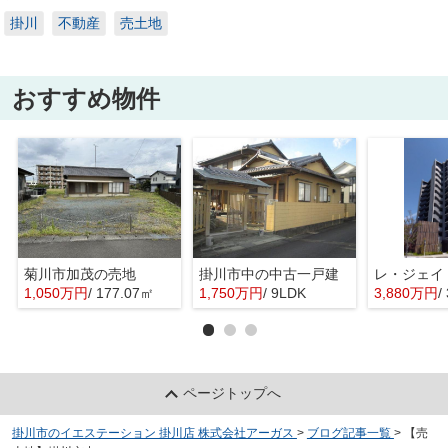
掛川
不動産
売土地
おすすめ物件
菊川市加茂の売地
掛川市中の中古一戸建
レ・ジェイ
1,050万円
/ 177.07㎡
1,750万円
/ 9LDK
3,880万円
/
ページトップへ
掛川市のイエステーション 掛川店 株式会社アーガス
>
ブログ記事一覧
>
【売