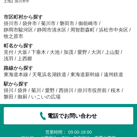
土地】掛川市中
市区町村から探す
掛川市
/
袋井市
/
菊川市
/
磐田市
/
御前崎市
/
静岡市駿河区
/
静岡市清水区
/
周智郡森町
/
浜松市中央区
/
牧之原市
町名から探す
見付
/
大坂
/
下垂木
/
大池
/
加茂
/
愛野
/
大渕
/
上山梨
/
浅羽
/
上西郷
路線から探す
東海道本線
/
天竜浜名湖鉄道
/
東海道新幹線
/
遠州鉄道
駅から探す
掛川
/
袋井
/
菊川
/
愛野
/
西掛川
/
掛川市役所前
/
桜木
/
磐田
/
御厨
/
いこいの広場
電話でお問い合わせ
営業時間：
09:00-18:00