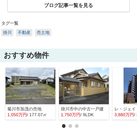
ブログ記事一覧を見る
タグ一覧
掛川
不動産
売土地
おすすめ物件
菊川市加茂の売地
掛川市中の中古一戸建
レ・ジェイ
1,050万円
/ 177.07㎡
1,750万円
/ 9LDK
3,880万円
/