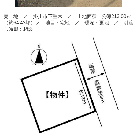
売
土地 ／ 掛川市下垂木
／ 土地面積 公簿213.00
㎡
（約64.43坪）
／ 地目：宅地
／
現況：更地 ／ 引渡
し時期：相談