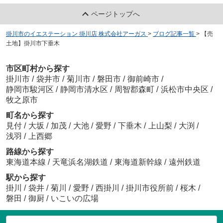
ページトップへ
掛川市のイエステーション 掛川店 株式会社アーガス
>
ブログ記事一覧
>
【売
土地】掛川市下垂木
市区町村から探す
掛川市
/
袋井市
/
菊川市
/
磐田市
/
御前崎市
/
静岡市駿河区
/
静岡市清水区
/
周智郡森町
/
浜松市中央区
/
牧之原市
町名から探す
見付
/
大坂
/
加茂
/
大池
/
愛野
/
下垂木
/
上山梨
/
大渕
/
浅羽
/
上西郷
路線から探す
東海道本線
/
天竜浜名湖鉄道
/
東海道新幹線
/
遠州鉄道
駅から探す
掛川
/
袋井
/
菊川
/
愛野
/
西掛川
/
掛川市役所前
/
桜木
/
磐田
/
御厨
/
いこいの広場