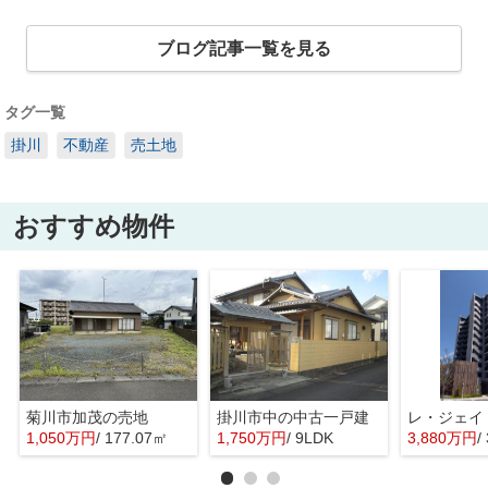
ブログ記事一覧を見る
タグ一覧
掛川
不動産
売土地
おすすめ物件
菊川市加茂の売地
掛川市中の中古一戸建
レ・ジェイ
1,050万円
/ 177.07㎡
1,750万円
/ 9LDK
3,880万円
/