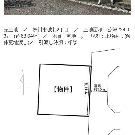
売
土地 ／ 掛川市城北2丁目
／ 土地面積 公簿224.9
3
㎡（約68.04坪）
／ 地目：宅地
／
現況：上物あり(解
体更地渡し)／ 引渡し時期：相談