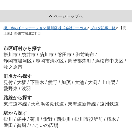
ページトップへ
掛川市のイエステーション 掛川店 株式会社アーガス
>
ブログ記事一覧
>
【売
土地】掛川市城北2丁目
市区町村から探す
掛川市
/
袋井市
/
菊川市
/
磐田市
/
御前崎市
/
静岡市駿河区
/
静岡市清水区
/
周智郡森町
/
浜松市中央区
/
牧之原市
町名から探す
見付
/
大坂
/
下垂木
/
愛野
/
加茂
/
大池
/
大渕
/
上山梨
/
愛野東
/
浅羽
路線から探す
東海道本線
/
天竜浜名湖鉄道
/
東海道新幹線
/
遠州鉄道
駅から探す
掛川
/
袋井
/
菊川
/
愛野
/
西掛川
/
掛川市役所前
/
桜木
/
磐田
/
御厨
/
いこいの広場