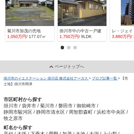
菊川市加茂の売地
掛川市中の中古一戸建
レ・ジェイ
1,050万円
/ 177.07㎡
1,750万円
/ 9LDK
3,880万円
/
ページトップへ
掛川市のイエステーション 掛川店 株式会社アーガス
>
ブログ記事一覧
>
【売
土地】掛川市岡津
市区町村から探す
掛川市
/
袋井市
/
菊川市
/
磐田市
/
御前崎市
/
静岡市駿河区
/
静岡市清水区
/
周智郡森町
/
浜松市中央区
/
牧之原市
町名から探す
見付
/
大坂
/
下垂木
/
愛野
/
加茂
/
大池
/
大渕
/
上山梨
/