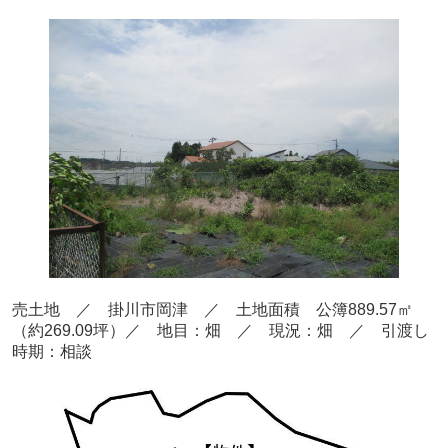
売
土地 ／ 掛川市岡津
／ 土地面積 公簿889.57
㎡
（約269.09坪）
／ 地目：畑
／
現況：畑 ／ 引渡し
時期：相談