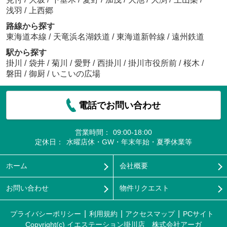
浅羽
/
上西郷
路線から探す
東海道本線
/
天竜浜名湖鉄道
/
東海道新幹線
/
遠州鉄道
駅から探す
掛川
/
袋井
/
菊川
/
愛野
/
西掛川
/
掛川市役所前
/
桜木
/
磐田
/
御厨
/
いこいの広場
電話でお問い合わせ
営業時間：
09:00-18:00
定休日：
水曜店休・GW・年末年始・夏季休業等
ホーム
会社概要
お問い合わせ
物件リクエスト
プライバシーポリシー
利用規約
アクセスマップ
PCサイト
Copyright(c) イエステーション掛川店 株式会社アーガ